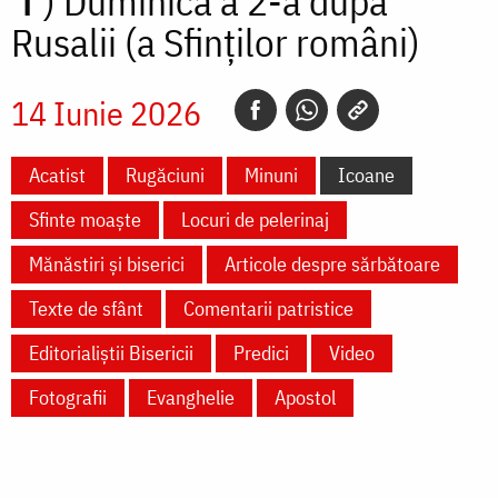
✝)
Duminica a 2-a după
Rusalii (a Sfinților români)
14 Iunie 2026
Acatist
Rugăciuni
Minuni
Icoane
Sfinte moaște
Locuri de pelerinaj
Mănăstiri și biserici
Articole despre sărbătoare
Texte de sfânt
Comentarii patristice
Editorialiștii Bisericii
Predici
Video
Fotografii
Evanghelie
Apostol