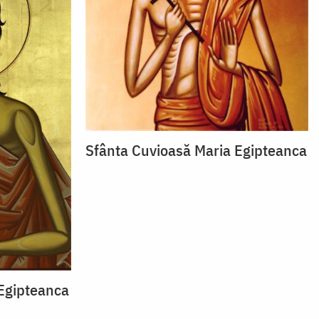
Sfânta Cuvioasă Maria Egipteanca
Egipteanca