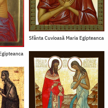
Sfânta Cuvioasă Maria Egipteanca
Egipteanca