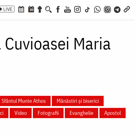
LIVE
09
a Cuvioasei Maria
Sfântul Munte Athos
Mănăstiri și biserici
ci
Video
Fotografii
Evanghelie
Apostol