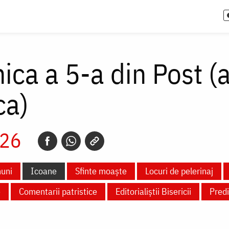
ica a 5-a din Post (
ca)
026
uni
Icoane
Sfinte moaște
Locuri de pelerinaj
e
Comentarii patristice
Editorialiștii Bisericii
Predi