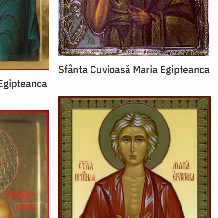
Sfânta Cuvioasă Maria Egipteanca
Egipteanca