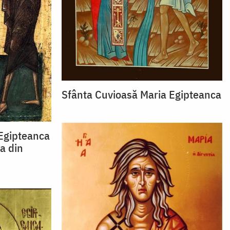
Sfânta Cuvioasă Maria Egipteanca
Egipteanca
a din