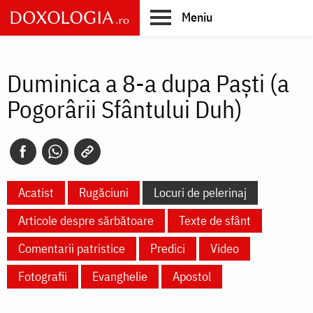
Skip
Meniu
to
main
Main
content
navigation
Duminica a 8-a dupa Paști (a
Pogorârii Sfântului Duh)
Acatist
Rugăciuni
Locuri de pelerinaj
Articole despre sărbătoare
Texte de sfânt
Comentarii patristice
Predici
Video
Fotografii
Evanghelie
Apostol