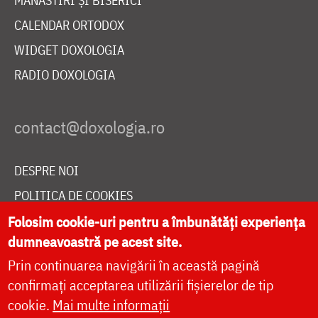
MĂNĂSTIRI ȘI BISERICI
CALENDAR ORTODOX
WIDGET DOXOLOGIA
RADIO DOXOLOGIA
DESPRE NOI
POLITICA DE COOKIES
DONEAZĂ ONLINE PENTRU CATEDRALA NAȚIONALĂ
Folosim cookie-uri pentru a îmbunătăți experiența
dumneavoastră pe acest site.
Prin continuarea navigării în această pagină
LIVE
confirmați acceptarea utilizării fișierelor de tip
cookie.
Mai multe informații