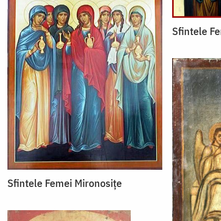
Sfintele F
Sfintele Femei Mironosițe