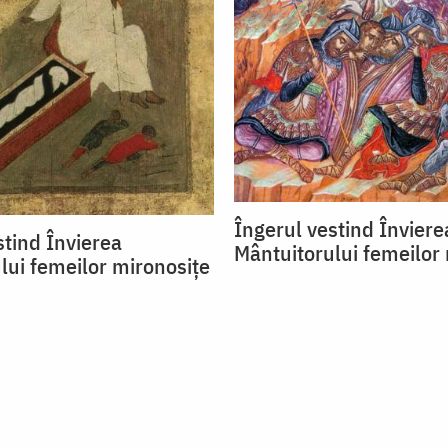
Îngerul vestind Înviere
stind Învierea
Mântuitorului femeilor
lui femeilor mironosițe