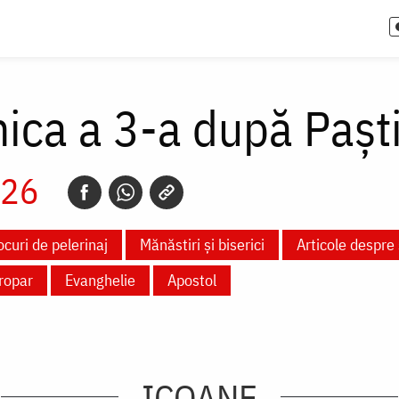
ica a 3-a după Paști
026
ocuri de pelerinaj
Mănăstiri și biserici
Articole despre
ropar
Evanghelie
Apostol
ICOANE