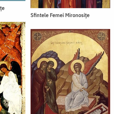
țe
Sfintele Femei Mironosițe