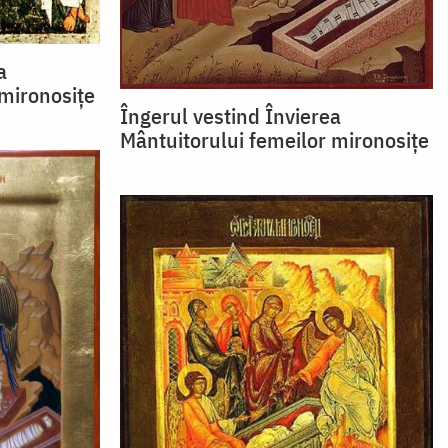
a
 mironosițe
Îngerul vestind Învierea
Mântuitorului femeilor mironosițe