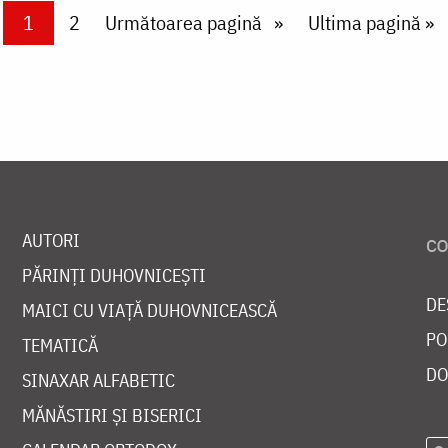
Current page
1
Page
2
Next page
Următoarea pagină
Last page
Ultima pagină »
AUTORI
PĂRINȚI DUHOVNICEȘTI
DE
MAICI CU VIAȚĂ DUHOVNICEASCĂ
PO
TEMATICĂ
DO
SINAXAR ALFABETIC
MĂNĂSTIRI ȘI BISERICI