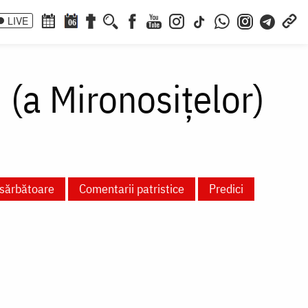
LIVE
06
 (a Mironosițelor)
 sărbătoare
Comentarii patristice
Predici