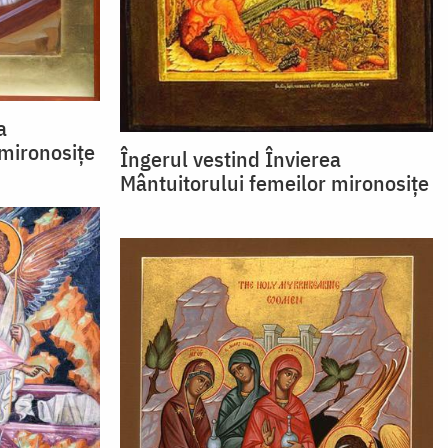
a
 mironosițe
Îngerul vestind Învierea
Mântuitorului femeilor mironosițe