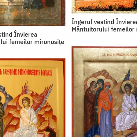
Îngerul vestind Înviere
Mântuitorului femeilor
stind Învierea
lui femeilor mironosițe