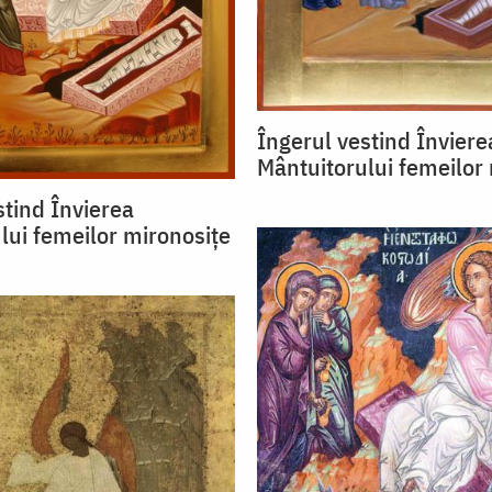
Îngerul vestind Înviere
Mântuitorului femeilor
stind Învierea
lui femeilor mironosițe