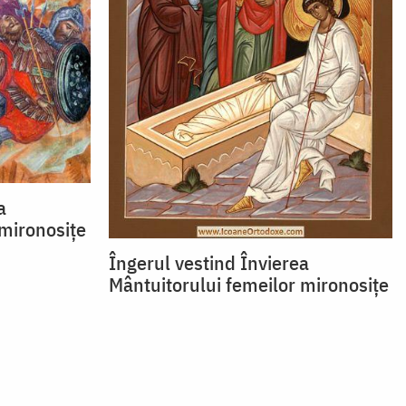
a
 mironosițe
Îngerul vestind Învierea
Mântuitorului femeilor mironosițe