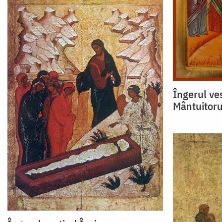
Îngerul ve
Mântuitoru