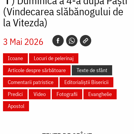
✝)
Duminica a 4-a după Paști
(Vindecarea slăbănogului de
la Vitezda)
3 Mai 2026
Icoane
Locuri de pelerinaj
Articole despre sărbătoare
Texte de sfânt
Comentarii patristice
Editorialiștii Bisericii
Predici
Video
Fotografii
Evanghelie
Apostol