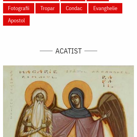
Fotografii
Tropar
Condac
Evanghelie
Apostol
ACATIST