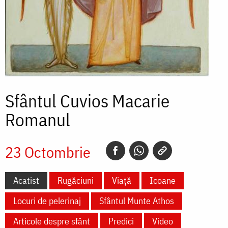
Sfântul Cuvios Macarie
Romanul
23 Octombrie
Acatist
Rugăciuni
Viață
Icoane
Locuri de pelerinaj
Sfântul Munte Athos
Articole despre sfânt
Predici
Video