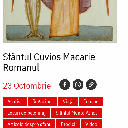
Sfântul Cuvios Macarie
Romanul
23 Octombrie
Acatist
Rugăciuni
Viață
Icoane
Locuri de pelerinaj
Sfântul Munte Athos
Articole despre sfânt
Predici
Video