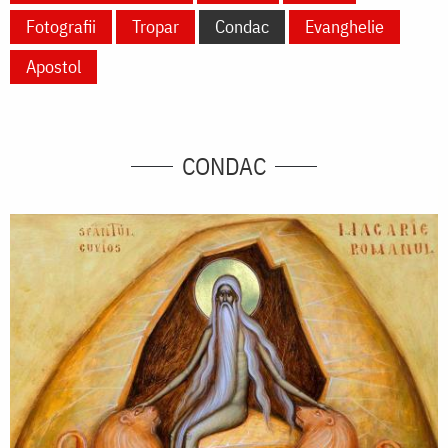
Fotografii
Tropar
Condac
Evanghelie
Apostol
CONDAC