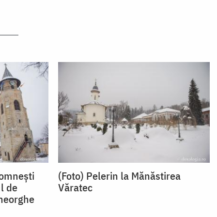
domnești
(Foto) Pelerin la Mănăstirea
l de
Văratec
Gheorghe