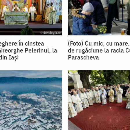
eghere în cinstea
(Foto) Cu mic, cu mare.
Gheorghe Pelerinul, la
de rugăciune la racla C
din Iași
Parascheva