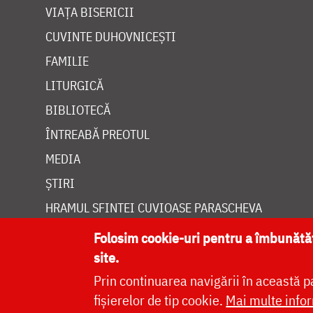
VIAȚA BISERICII
CUVINTE DUHOVNICEȘTI
FAMILIE
LITURGICĂ
BIBLIOTECĂ
ÎNTREABĂ PREOTUL
MEDIA
ȘTIRI
HRAMUL SFINTEI CUVIOASE PARASCHEVA
Folosim cookie-uri pentru a îmbunăt
site.
Prin continuarea navigării în această p
Site dezvolt
fișierelor de tip cookie.
Mai multe infor