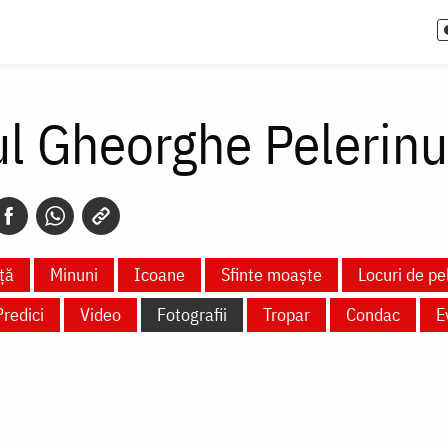
ul Gheorghe Pelerinu
ță
Minuni
Icoane
Sfinte moaște
Locuri de pe
Predici
Video
Fotografii
Tropar
Condac
E