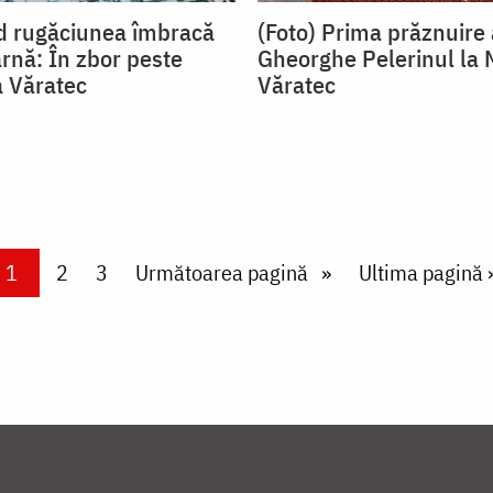
d rugăciunea îmbracă
(Foto) Prima prăznuire 
arnă: În zbor peste
Gheorghe Pelerinul la 
 Văratec
Văratec
Current page
1
Page
2
Page
3
Next page
Următoarea pagină
Last page
Ultima pagină 