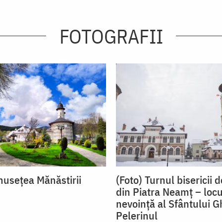
FOTOGRAFII
musețea Mănăstirii
(Foto) Turnul bisericii 
din Piatra Neamț – locu
nevoință al Sfântului 
Pelerinul