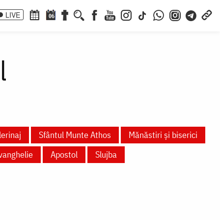
LIVE
06
l
lerinaj
Sfântul Munte Athos
Mănăstiri și biserici
vanghelie
Apostol
Slujba