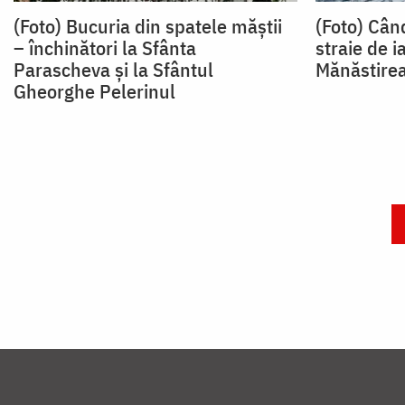
(Foto) Bucuria din spatele măștii
(Foto) Cân
– închinători la Sfânta
straie de i
Parascheva și la Sfântul
Mănăstirea
Gheorghe Pelerinul
Paginare