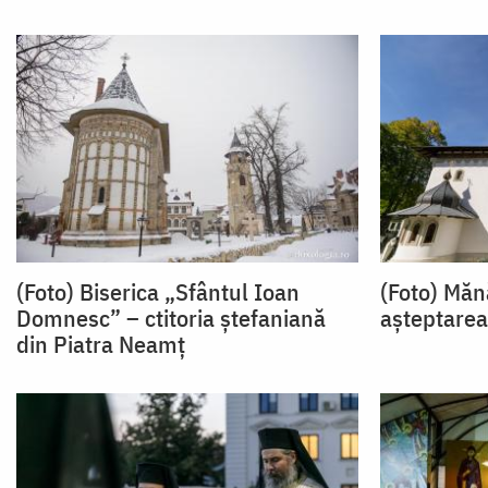
(Foto) Biserica „Sfântul Ioan
(Foto) Măn
Domnesc” – ctitoria ştefaniană
așteptarea 
din Piatra Neamţ