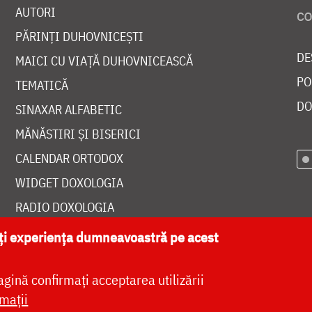
AUTORI
PĂRINȚI DUHOVNICEȘTI
DE
MAICI CU VIAȚĂ DUHOVNICEASCĂ
PO
TEMATICĂ
DO
SINAXAR ALFABETIC
MĂNĂSTIRI ȘI BISERICI
CALENDAR ORTODOX
WIDGET DOXOLOGIA
RADIO DOXOLOGIA
ăți experiența dumneavoastră pe acest
agină confirmați acceptarea utilizării
at de
DOXOLOGIA MEDIA
, Arhiepiscopia Iașilor | 
mații