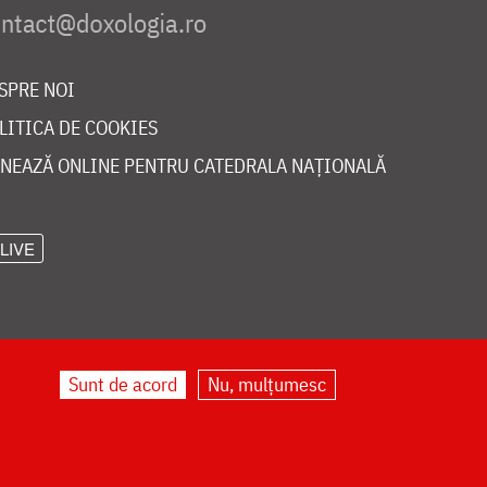
SPRE NOI
LITICA DE COOKIES
NEAZĂ ONLINE PENTRU CATEDRALA NAȚIONALĂ
LIVE
Sunt de acord
Nu, mulțumesc
©
doxologia.ro