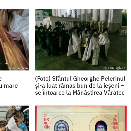
e
(Foto) Sfântul Gheorghe Pelerinul
cu mare
și-a luat rămas bun de la ieșeni –
ț
se întoarce la Mănăstirea Văratec