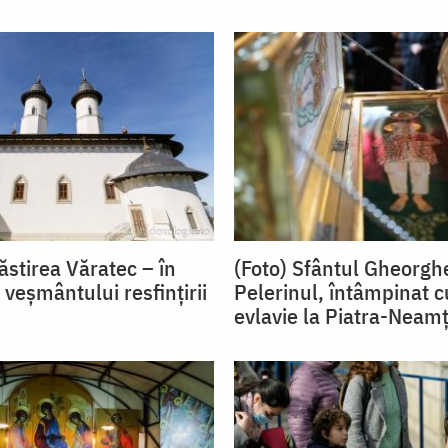
ăstirea Văratec – în
(Foto) Sfântul Gheorgh
veșmântului resfințirii
Pelerinul, întâmpinat 
evlavie la Piatra-Neam