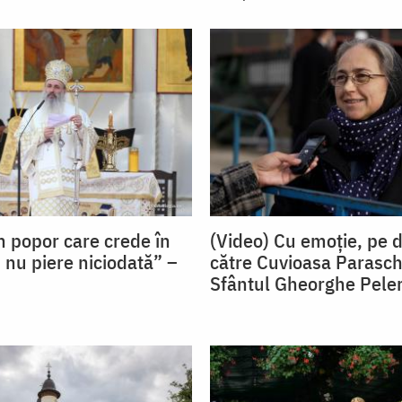
n popor care crede în
(Video) Cu emoție, pe 
u piere niciodată” –
către Cuvioasa Parasch
n
Sfântul Gheorghe Peler