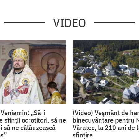
VIDEO
 Veniamin: „Să-i
(Video) Veșmânt de har
finții ocrotitori, să ne
binecuvântare pentru 
i să ne călăuzească
Văratec, la 210 ani de 
os”
sfințire