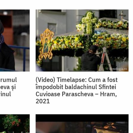
drumul
(Video) Timelapse: Cum a fost
eva și
împodobit baldachinul Sfintei
inul
Cuvioase Parascheva – Hram,
2021