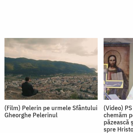
(Film) Pelerin pe urmele Sfântului
(Video) PS
Gheorghe Pelerinul
chemăm pe s
păzească ș
spre Hrist