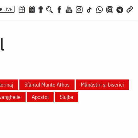
LIVE
06
l
lerinaj
Sfântul Munte Athos
Mănăstiri și biserici
vanghelie
Apostol
Slujba