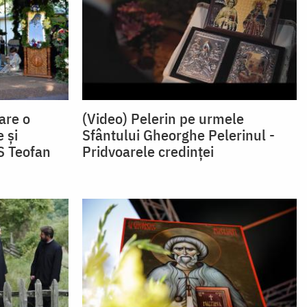
are o
(Video) Pelerin pe urmele
 și
Sfântului Gheorghe Pelerinul -
PS Teofan
Pridvoarele credinței