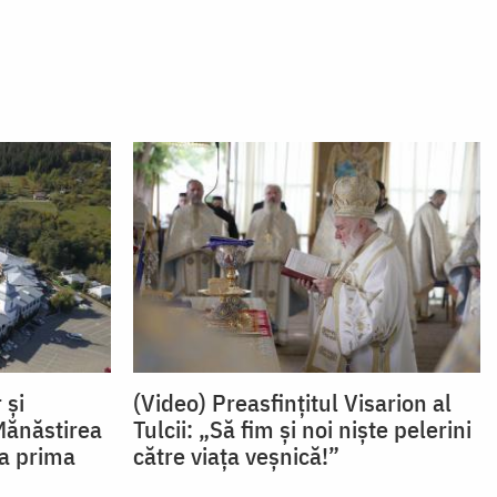
 și
(Video) Preasfințitul Visarion al
Mănăstirea
Tulcii: „Să fim și noi niște pelerini
la prima
către viața veșnică!”