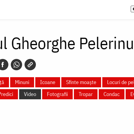
ul Gheorghe Pelerinu
ță
Minuni
Icoane
Sfinte moaște
Locuri de pe
Predici
Video
Fotografii
Tropar
Condac
E