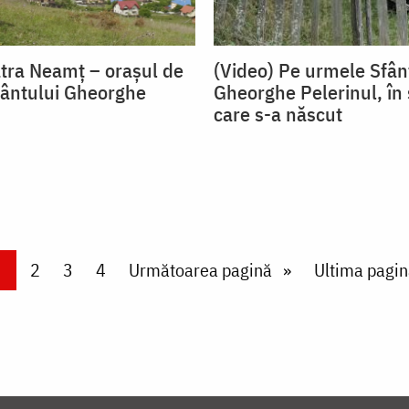
atra Neamț – orașul de
(Video) Pe urmele Sfân
Sfântului Gheorghe
Gheorghe Pelerinul, în 
care s-a născut
urrent page
Page
2
Page
3
Page
4
Next page
Următoarea pagină
Last page
Ultima pagin