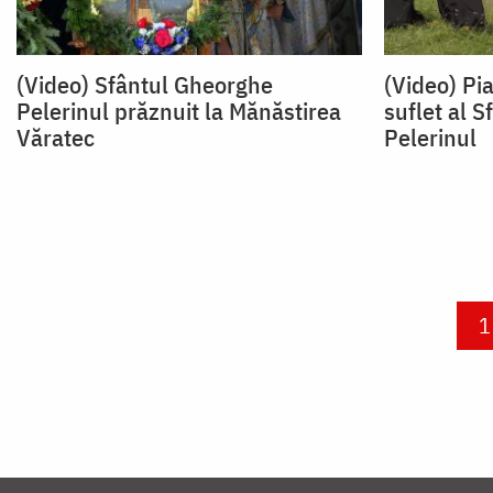
(Video) Sfântul Gheorghe
(Video) Pi
Pelerinul prăznuit la Mănăstirea
suflet al 
Văratec
Pelerinul
Paginare
C
1