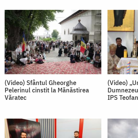
(Video) Sfântul Gheorghe
(Video) „U
Pelerinul cinstit la Mănăstirea
Dumnezeu n
Văratec
IPS Teofa