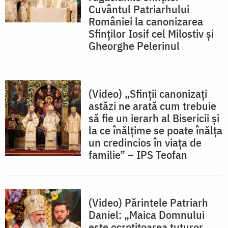
Cuvântul Patriarhului
României la canonizarea
Sfinților Iosif cel Milostiv și
Gheorghe Pelerinul
(Video) „Sfinții canonizați
astăzi ne arată cum trebuie
să fie un ierarh al Bisericii și
la ce înălțime se poate înălța
un credincios în viața de
familie” – IPS Teofan
(Video) Părintele Patriarh
Daniel: „Maica Domnului
este ocrotitoarea tuturor