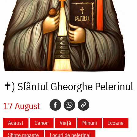
✝)
Sfântul Gheorghe Pelerinul
17 August
Acatist
Canon
Viață
Minuni
Icoane
Sfinte moaște
Locuri de pelerinaj