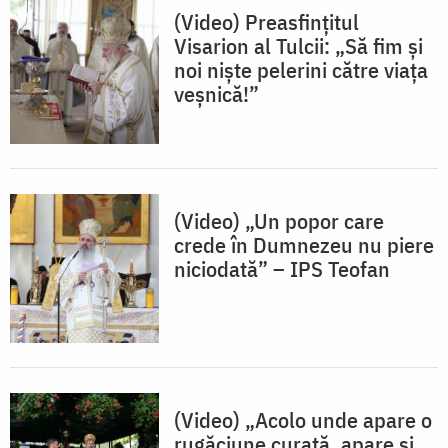
(Video) Preasfințitul
Visarion al Tulcii: „Să fim și
noi niște pelerini către viața
veșnică!”
(Video) „Un popor care
crede în Dumnezeu nu piere
niciodată” – IPS Teofan
(Video) „Acolo unde apare o
rugăciune curată, apare și