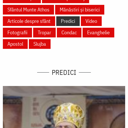
Sfântul Munte Athos
Mănăstiri și biserici
Articole despre sfânt
Predici
Video
Fotografii
Tropar
Condac
Evanghelie
Apostol
Slujba
PREDICI