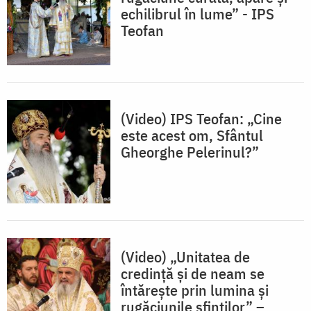
echilibrul în lume” - IPS
Teofan
(Video) IPS Teofan: „Cine
este acest om, Sfântul
Gheorghe Pelerinul?”
(Video) „Unitatea de
credință și de neam se
întărește prin lumina și
rugăciunile sfinților” –