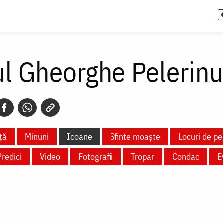
ul Gheorghe Pelerinu
ță
Minuni
Icoane
Sfinte moaște
Locuri de pe
Predici
Video
Fotografii
Tropar
Condac
E