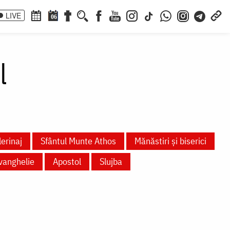
LIVE
06
l
lerinaj
Sfântul Munte Athos
Mănăstiri și biserici
vanghelie
Apostol
Slujba