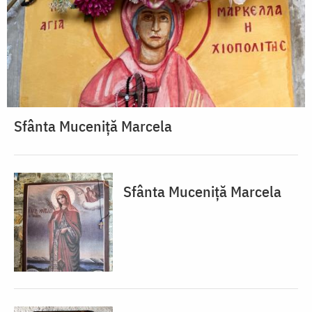
Sfânta Muceniță Marcela
Sfânta Muceniță Marcela