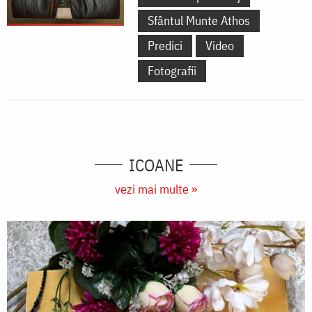
Sfântul Munte Athos
Predici
Video
Fotografii
ICOANE
vezi mai multe »