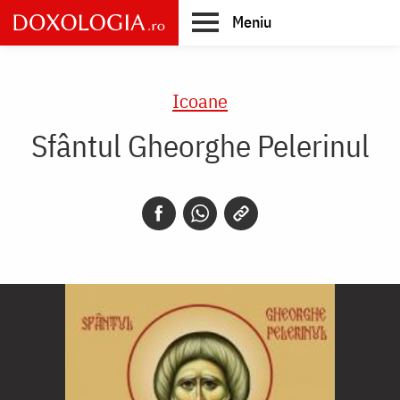
Skip
Meniu
to
main
Main
content
navigation
Icoane
Sfântul Gheorghe Pelerinul