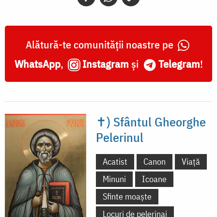
Alătură-te comunității noastre pe
WhatsApp
,
Instagram
și
Telegram
!
✝) Sfântul Gheorghe
Pelerinul
Acatist
Canon
Viață
Minuni
Icoane
Sfinte moaște
Locuri de pelerinaj