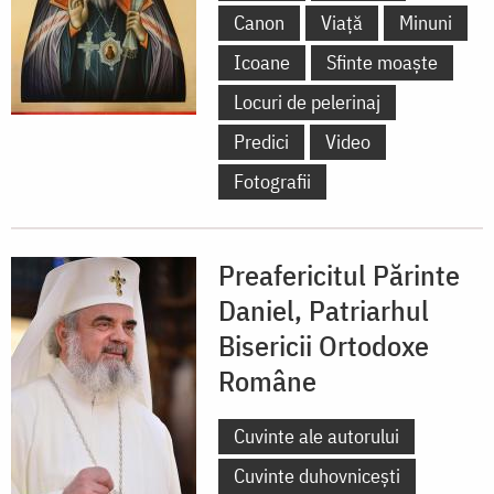
Canon
Viață
Minuni
Icoane
Sfinte moaște
Locuri de pelerinaj
Predici
Video
Fotografii
Preafericitul Părinte
Daniel, Patriarhul
Bisericii Ortodoxe
Române
Cuvinte ale autorului
Cuvinte duhovnicești