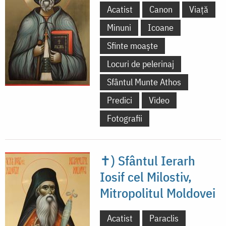
Acatist
Canon
Viață
Minuni
Icoane
Sfinte moaște
Locuri de pelerinaj
Sfântul Munte Athos
Predici
Video
Fotografii
✝) Sfântul Ierarh
Iosif cel Milostiv,
Mitropolitul Moldovei
Acatist
Paraclis