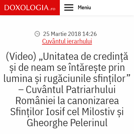
Skip
Meniu
to
main
Main
content
navigation
25 Martie 2018 14:26
Cuvântul ierarhului
(Video) „Unitatea de credință
și de neam se întărește prin
lumina și rugăciunile sfinților”
– Cuvântul Patriarhului
României la canonizarea
Sfinților Iosif cel Milostiv și
Gheorghe Pelerinul