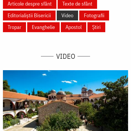
Articole despre sfânt
Texte de sfânt
Editorialiștii Bisericii
Video
Fotografii
Tropar
Evanghelie
Apostol
Știri
VIDEO