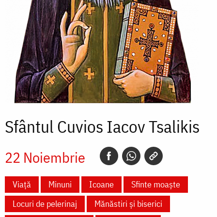
Sfântul Cuvios Iacov Tsalikis
22 Noiembrie
Viață
Minuni
Icoane
Sfinte moaște
Locuri de pelerinaj
Mănăstiri și biserici