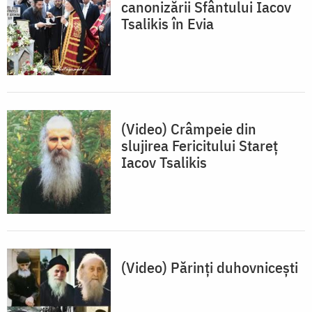
canonizării Sfântului Iacov
Tsalikis în Evia
(Video) Crâmpeie din
slujirea Fericitului Stareț
Iacov Tsalikis
(Video) Părinți duhovnicești