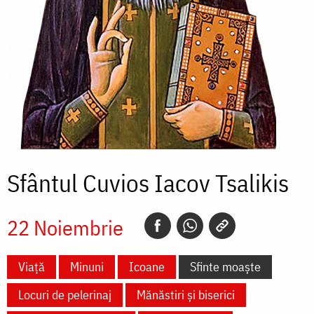
Sfântul Cuvios Iacov Tsalikis
22 Noiembrie
Viață
Minuni
Icoane
Sfinte moaște
Locuri de pelerinaj
Mănăstiri și biserici