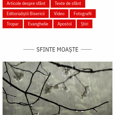
Articole despre sfânt
Texte de sfânt
Editorialiștii Bisericii
Video
Fotografii
Tropar
Evanghelie
Apostol
Știri
SFINTE MOAȘTE