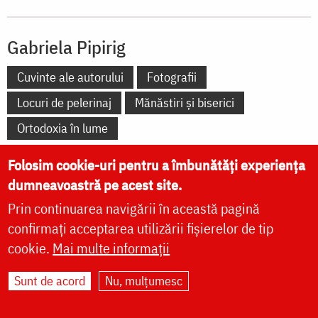
Gabriela Pipirig
Cuvinte ale autorului
Fotografii
Locuri de pelerinaj
Mănăstiri și biserici
Ortodoxia în lume
Folosim cookie-uri pentru a îmbunătăți experiența
dumneavoastră pe acest site.
Prin continuarea navigării în această pagină
LOCURI DE PELERINAJ
confirmați acceptarea utilizării fișierelor de tip
cookie.
Mai multe informații
vezi mai multe »
Sunt de acord
Nu, mulțumesc