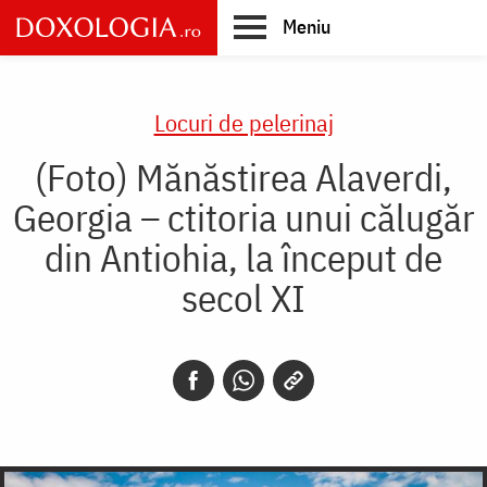
Skip
Meniu
to
main
Main
content
navigation
Locuri de pelerinaj
(Foto) Mănăstirea Alaverdi,
Georgia – ctitoria unui călugăr
din Antiohia, la început de
secol XI