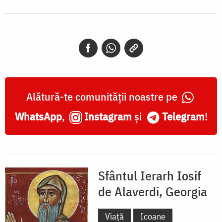
Alătură-te comunității noastre pe
WhatsApp
,
Instagram
și
Telegram
!
Sfântul Ierarh Iosif
de Alaverdi, Georgia
Viață
Icoane