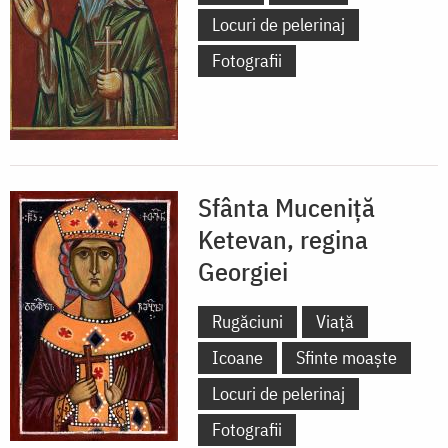
Locuri de pelerinaj
Fotografii
Sfânta Muceniță
Ketevan, regina
Georgiei
Rugăciuni
Viață
Icoane
Sfinte moaște
Locuri de pelerinaj
Fotografii