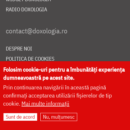
RADIO DOXOLOGIA
DESPRE NOI
POLITICA DE COOKIES
DONEAZĂ ONLINE PENTRU CATEDRALA NAȚIONALĂ
Folosim cookie-uri pentru a îmbunătăți experiența
dumneavoastră pe acest site.
Prin continuarea navigării în această pagină
LIVE
confirmați acceptarea utilizării fișierelor de tip
cookie.
Mai multe informații
Sunt de acord
Nu, mulțumesc
Site dezvoltat de
DOXOLOGIA MEDIA
,
Arhiepiscopia Iașilor | ©
doxologia.ro