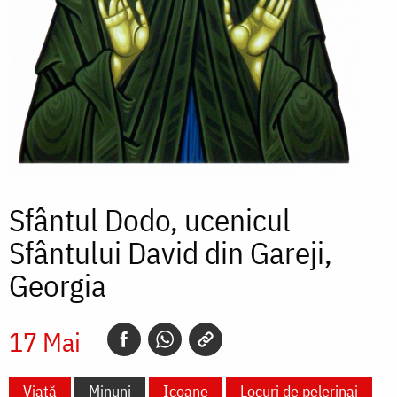
Sfântul Dodo, ucenicul
Sfântului David din Gareji,
Georgia
17 Mai
Viață
Minuni
Icoane
Locuri de pelerinaj