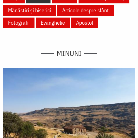
Mănăstiri și biserici
Articole despre sfânt
Fotografii
Evanghelie
Apostol
MINUNI