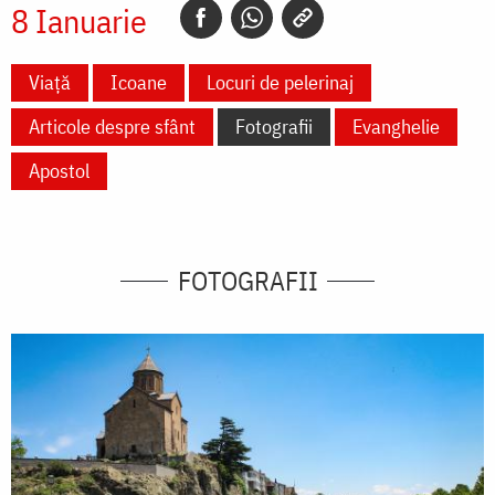
8 Ianuarie
Viață
Icoane
Locuri de pelerinaj
Articole despre sfânt
Fotografii
Evanghelie
Apostol
FOTOGRAFII