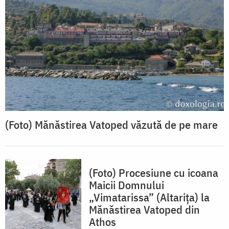
(Foto) Mănăstirea Vatoped văzută de pe mare
(Foto) Procesiune cu icoana
Maicii Domnului
„Vimatarissa” (Altarița) la
Mănăstirea Vatoped din
Athos