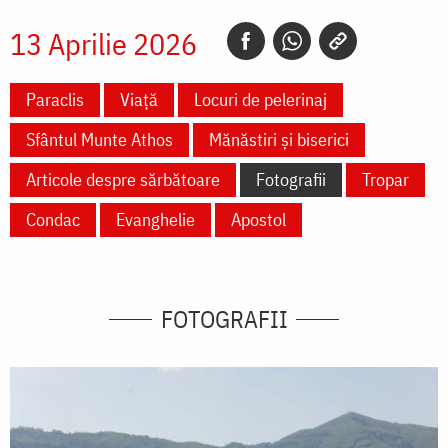
13 Aprilie 2026
Paraclis
Viață
Locuri de pelerinaj
Sfântul Munte Athos
Mănăstiri și biserici
Articole despre sărbătoare
Fotografii
Tropar
Condac
Evanghelie
Apostol
FOTOGRAFII