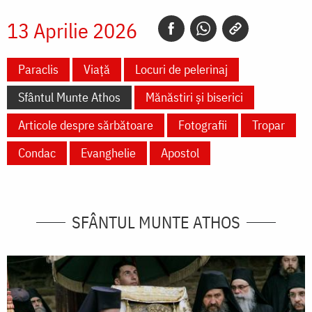
13 Aprilie 2026
Paraclis
Viață
Locuri de pelerinaj
Sfântul Munte Athos
Mănăstiri și biserici
Articole despre sărbătoare
Fotografii
Tropar
Condac
Evanghelie
Apostol
SFÂNTUL MUNTE ATHOS