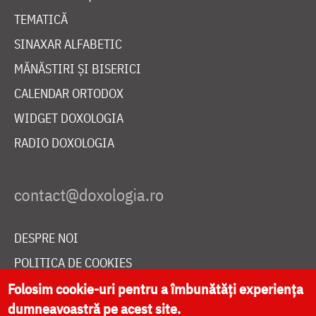
TEMATICĂ
SINAXAR ALFABETIC
MĂNĂSTIRI ȘI BISERICI
CALENDAR ORTODOX
WIDGET DOXOLOGIA
RADIO DOXOLOGIA
DESPRE NOI
POLITICA DE COOKIES
DONEAZĂ ONLINE PENTRU CATEDRALA NAȚIONALĂ
Folosim cookie-uri pentru a îmbunătăți experiența
dumneavoastră pe acest site.