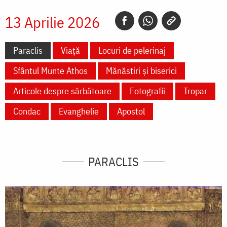
13 Aprilie 2026
Paraclis
Viață
Locuri de pelerinaj
Sfântul Munte Athos
Mănăstiri și biserici
Articole despre sărbătoare
Fotografii
Tropar
Condac
Evanghelie
Apostol
PARACLIS