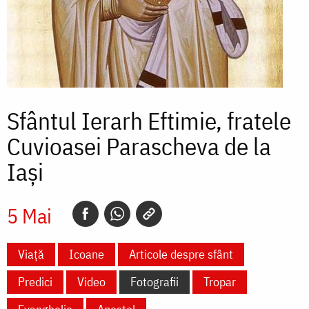
Sfântul Ierarh Eftimie, fratele
Cuvioasei Parascheva de la
Iași
5 Mai
Viață
Icoane
Articole despre sfânt
Predici
Video
Fotografii
Tropar