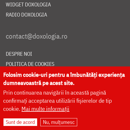
WIDGET DOXOLOGIA
RADIO DOXOLOGIA
DESPRE NOI
POLITICA DE COOKIES
DONEAZĂ ONLINE PENTRU CATEDRALA NAȚIONALĂ
Folosim cookie-uri pentru a îmbunătăți experiența
dumneavoastră pe acest site.
Prin continuarea navigării în această pagină
LIVE
confirmați acceptarea utilizării fișierelor de tip
cookie.
Mai multe informații
Sunt de acord
Nu, mulțumesc
Site dezvoltat de
DOXOLOGIA MEDIA
,