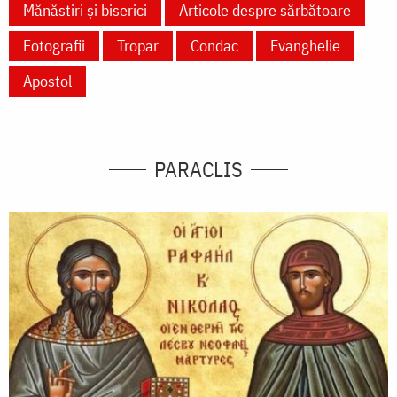
Mănăstiri și biserici
Articole despre sărbătoare
Fotografii
Tropar
Condac
Evanghelie
Apostol
PARACLIS