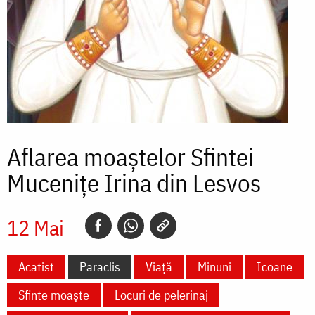
Aflarea moaștelor Sfintei
Mucenițe Irina din Lesvos
12 Mai
Acatist
Paraclis
Viață
Minuni
Icoane
Sfinte moaște
Locuri de pelerinaj