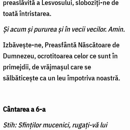
preaslăvită a Lesvosului, sloboziți-ne de
toată întristarea.
Şi acum şi pururea şi în vecii vecilor. Amin.
Izbăvește-ne, Preasfântă Născătoare de
Dumnezeu, ocrotitoarea celor ce sunt în
primejdii, de vrăjmașul care se
sălbăticește ca un leu împotriva noastră.
Cântarea a 6-a
Stih: Sfinților mucenici, rugați-vă lui