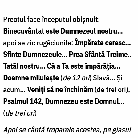
Preotul face începutul obișnuit:
Binecuvântat este Dumnezeul nostru...
apoi se zic rugăciunile:
Împărate ceresc...
Sfinte Dumnezeule... Prea Sfântă Treime..
Tatăl nostru... Că a Ta este împărăția...
Doamne miluiește
(
de 12 ori
) Slavă... Și
acum...
Veniți să ne închinăm
(de trei ori),
Psalmul 142, Dumnezeu este Domnul...
(
de trei ori
)
Apoi se cântă troparele acestea, pe glasul