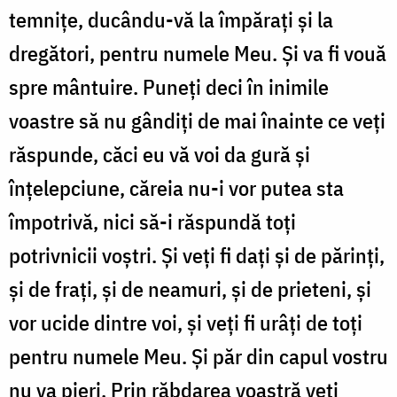
temnițe, ducându-vă la împărați și la
dregători, pentru numele Meu. Și va fi vouă
spre mântuire. Puneți deci în inimile
voastre să nu gândiți de mai înainte ce veți
răspunde, căci eu vă voi da gură și
înțelepciune, căreia nu-i vor putea sta
împotrivă, nici să-i răspundă toți
potrivnicii voștri. Și veți fi dați și de părinți,
și de frați, și de neamuri, și de prieteni, și
vor ucide dintre voi, și veți fi urâți de toți
pentru numele Meu. Și păr din capul vostru
nu va pieri. Prin răbdarea voastră veți