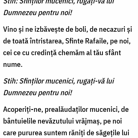
Stih: Sfinților mucenici, rugați-vă lui
Dumnezeu pentru noi!
Vino și ne izbăvește de boli, de necazuri și
de toată întristarea, Sfinte Rafaile, pe noi,
cei ce cu credință chemăm al tău sfânt
nume.
Stih: Sfinților mucenici, rugați-vă lui
Dumnezeu pentru noi!
Acoperiți-ne, prealăudaților mucenici, de
bântuielile nevăzutului vrăjmaș, pe noi
care pururea suntem răniți de săgețile lui