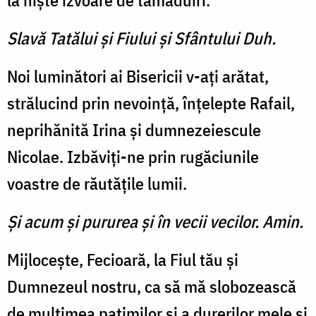
la niște izvoare de tămăduiri.
Slavă Tatălui şi Fiului şi Sfântului Duh.
Noi luminători ai Bisericii v-ați arătat,
strălucind prin nevoință, înțelepte Rafail,
neprihănită Irina și dumnezeiescule
Nicolae. Izbăviți-ne prin rugăciunile
voastre de răutățile lumii.
Şi acum şi pururea şi în vecii vecilor. Amin.
Mijlocește, Fecioară, la Fiul tău și
Dumnezeul nostru, ca să mă slobozească
de mulțimea patimilor și a durerilor mele și