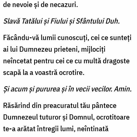
de nevoie și de necazuri.
Slavă Tatălui şi Fiului şi Sfântului Duh.
Făcându-vă lumii cunoscuți, cei ce sunteți
ai lui Dumnezeu prieteni, mijlociți
neîncetat pentru cei ce cu multă dragoste
scapă la a voastră ocrotire.
Şi acum şi pururea şi în vecii vecilor. Amin.
Răsărind din preacuratul tău pântece
Dumnezeul tuturor și Domnul, ocrotitoare
te-a arătat întregii lumi, neîntinată