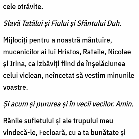
cele otrăvite.
Slavă Tatălui şi Fiului şi Sfântului Duh.
Mijlociți pentru a noastră mântuire,
mucenicilor ai lui Hristos, Rafaile, Nicolae
și Irina, ca izbăviți fiind de înșelăciunea
celui viclean, neîncetat să vestim minunile
voastre.
Şi acum şi pururea şi în vecii vecilor. Amin.
Rănile sufletului și ale trupului meu
vindecă-le, Fecioară, cu a ta bunătate și