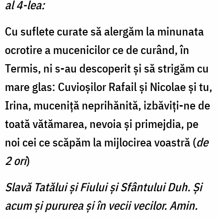
al 4-lea:
Cu suflete curate să alergăm la minunata
ocrotire a mucenicilor ce de curând, în
Termis, ni s-au descoperit și să strigăm cu
mare glas: Cuvioșilor Rafail și Nicolae și tu,
Irina, muceniță neprihănită, izbăviți-ne de
toată vătămarea, nevoia și primejdia, pe
noi cei ce scăpăm la mijlocirea voastră (
de
2 ori
)
Slavă Tatălui şi Fiului şi Sfântului Duh. Şi
acum şi pururea şi în vecii vecilor. Amin.