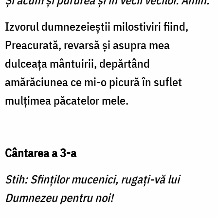
Şi acum şi pururea şi în vecii vecilor. Amin.
Izvorul dumnezeieștii milostiviri fiind,
Preacurată, revarsă și asupra mea
dulceața mântuirii, depărtând
amărăciunea ce mi-o picură în suflet
mulțimea păcatelor mele.
Cântarea a 3-a
Stih: Sfinților mucenici, rugați-vă lui
Dumnezeu pentru noi!