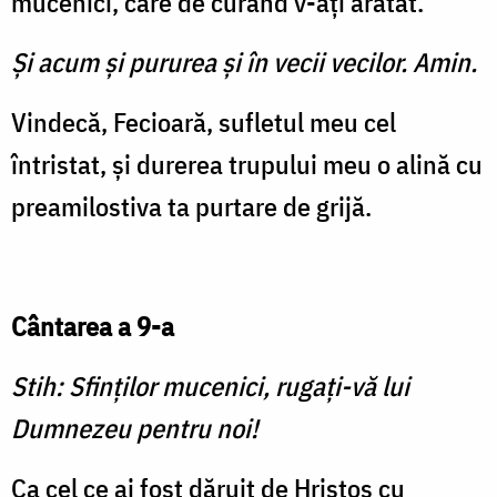
mucenici, care de curând v-ați arătat.
Şi acum şi pururea şi în vecii vecilor. Amin.
Vindecă, Fecioară, sufletul meu cel
întristat, și durerea trupului meu o alină cu
preamilostiva ta purtare de grijă.
Cântarea a 9-a
Stih: Sfinților mucenici, rugați-vă lui
Dumnezeu pentru noi!
Ca cel ce ai fost dăruit de Hristos cu