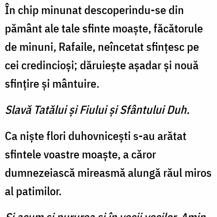
În chip minunat descoperindu-se din
pământ ale tale sfinte moaște, făcătorule
de minuni, Rafaile, neîncetat sfințesc pe
cei credincioși; dăruiește așadar și nouă
sfințire și mântuire.
Slavă Tatălui şi Fiului şi Sfântului Duh.
Ca niște flori duhovnicești s-au arătat
sfintele voastre moaște, a căror
dumnezeiască mireasmă alungă răul miros
al patimilor.