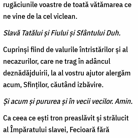
rugăciunile voastre de toată vătămarea ce
ne vine de la cel viclean.
Slavă Tatălui şi Fiului şi Sfântului Duh.
Cuprinși fiind de valurile întristărilor și al
necazurilor, care ne trag în adâncul
deznădăjduirii, la al vostru ajutor alergăm
acum, Sfinților, căutând izbăvire.
Şi acum şi pururea şi în vecii vecilor. Amin.
Ca ceea ce ești tron preaslăvit și strălucit
al Împăratului slavei, Fecioară fără