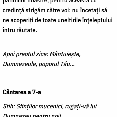
patimilor noastre, pentru aceasta cu
credință strigăm către voi: nu încetați să
ne acoperiți de toate uneltirile înțeleptului
întru răutate.
Apoi preotul zice: Mântuiește,
Dumnezeule, poporul Tău...
Cântarea a 7-a
Stih: Sfinților mucenici, rugați-vă lui
Dumnezeu pentru noi!