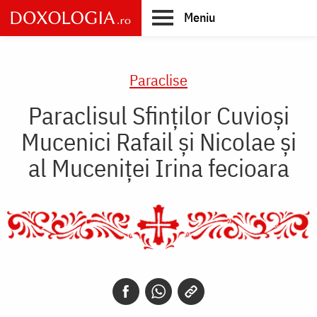
Skip
Meniu
to
main
Main
content
navigation
Paraclise
Paraclisul Sfinților Cuvioși
Mucenici Rafail și Nicolae și
al Muceniței Irina fecioara