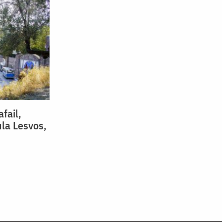
afail,
ula Lesvos,