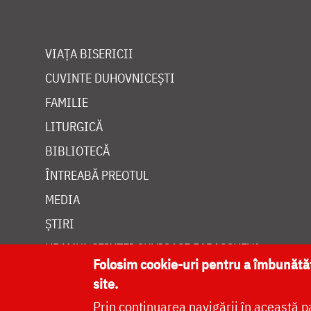
VIAȚA BISERICII
CUVINTE DUHOVNICEȘTI
FAMILIE
LITURGICĂ
BIBLIOTECĂ
ÎNTREABĂ PREOTUL
MEDIA
ȘTIRI
HRAMUL SFINTEI CUVIOASE PARASCHEVA
Folosim cookie-uri pentru a îmbunăt
site.
Prin continuarea navigării în această p