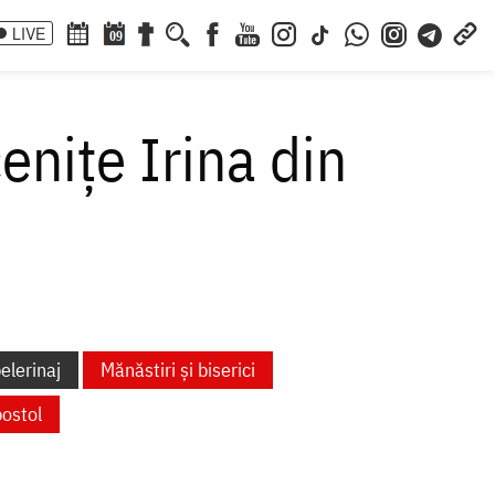
LIVE
09
enițe Irina din
elerinaj
Mănăstiri și biserici
ostol