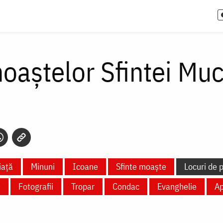
oaștelor Sfintei Muc
iață
Minuni
Icoane
Sfinte moaște
Locuri de p
e
Fotografii
Tropar
Condac
Evanghelie
Ap