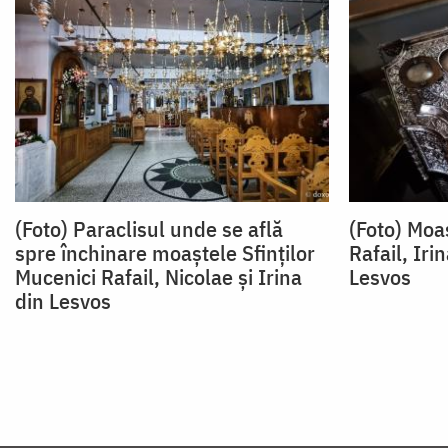
(Foto) Paraclisul unde se află
(Foto) Moaș
spre închinare moaștele Sfinților
Rafail, Iri
Mucenici Rafail, Nicolae și Irina
Lesvos
din Lesvos