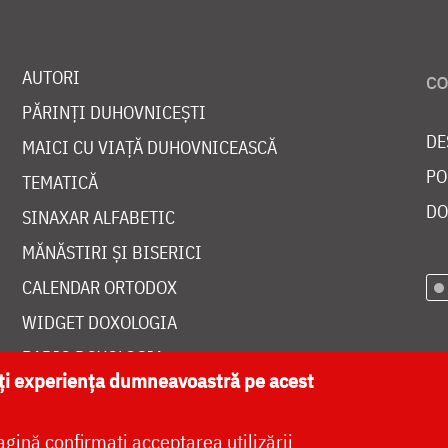
AUTORI
PĂRINȚI DUHOVNICEȘTI
DE
MAICI CU VIAȚĂ DUHOVNICEASCĂ
PO
TEMATICĂ
DO
SINAXAR ALFABETIC
MĂNĂSTIRI ȘI BISERICI
CALENDAR ORTODOX
WIDGET DOXOLOGIA
RADIO DOXOLOGIA
ăți experiența dumneavoastră pe acest
agină confirmați acceptarea utilizării