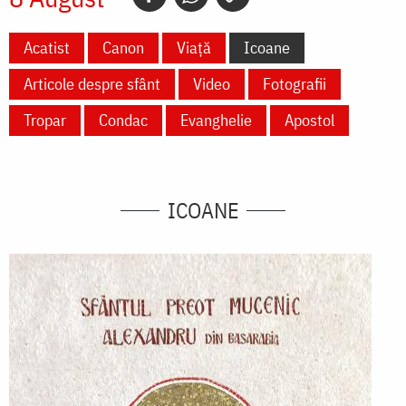
Acatist
Canon
Viață
Icoane
Articole despre sfânt
Video
Fotografii
Tropar
Condac
Evanghelie
Apostol
ICOANE