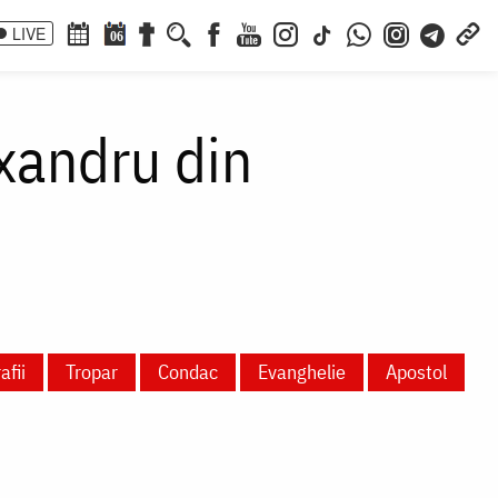
LIVE
06
xandru din
afii
Tropar
Condac
Evanghelie
Apostol