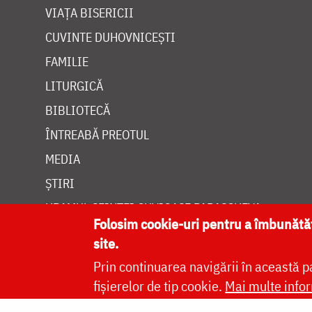
VIAȚA BISERICII
CUVINTE DUHOVNICEȘTI
FAMILIE
LITURGICĂ
BIBLIOTECĂ
ÎNTREABĂ PREOTUL
MEDIA
ȘTIRI
HRAMUL SFINTEI CUVIOASE PARASCHEVA
Folosim cookie-uri pentru a îmbunăt
site.
Prin continuarea navigării în această p
fișierelor de tip cookie.
Mai multe infor
Site dezvolt