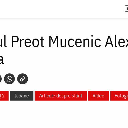
ul Preot Mucenic Ale
a
ță
Icoane
Articole despre sfânt
Video
Fotogr