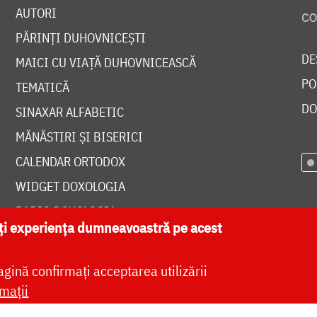
AUTORI
PĂRINȚI DUHOVNICEȘTI
DE
MAICI CU VIAȚĂ DUHOVNICEASCĂ
PO
TEMATICĂ
DO
SINAXAR ALFABETIC
MĂNĂSTIRI ȘI BISERICI
CALENDAR ORTODOX
WIDGET DOXOLOGIA
RADIO DOXOLOGIA
ăți experiența dumneavoastră pe acest
agină confirmați acceptarea utilizării
mații
at de
DOXOLOGIA MEDIA
, Arhiepiscopia Iașilor | 