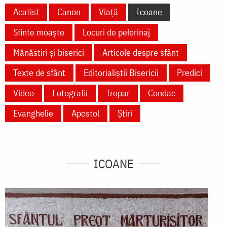
Acatist
Canon
Viață
Icoane
Sfinte moaște
Locuri de pelerinaj
Mănăstiri și biserici
Articole despre sfânt
Texte de sfânt
Editorialiștii Bisericii
Predici
Video
Fotografii
Tropar
Condac
Evanghelie
Apostol
Știri
ICOANE