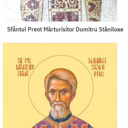
Sfântul Preot Mărturisitor Dumitru Stăniloae