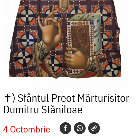
✝)
Sfântul Preot Mărturisitor
Dumitru Stăniloae
4 Octombrie