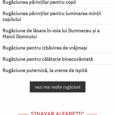
Rugăciunea părinților pentru copii
Rugăciunea părinților pentru luminarea minţii
copilului
Rugăciune de lăsare în voia lui Dumnezeu şi a
Maicii Domnului
Rugăciune pentru izbăvirea de vrăjmași
Rugăciune pentru călătorie binecuvântată
Rugăciune puternică, la vreme de ispită
vezi mai multe rugăciuni
SINAXAR ALFABETIC