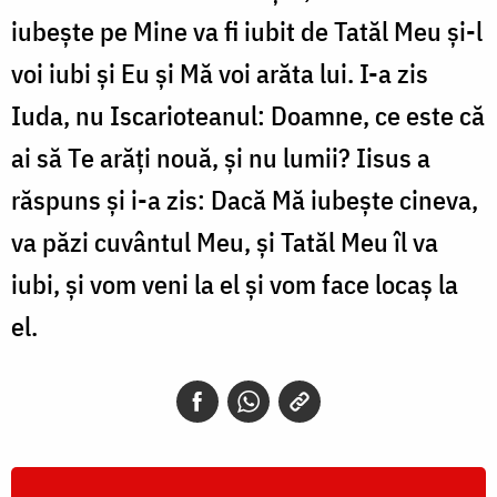
iubeşte pe Mine va fi iubit de Tatăl Meu şi-l
voi iubi şi Eu şi Mă voi arăta lui. I-a zis
Iuda, nu Iscarioteanul: Doamne, ce este că
ai să Te arăţi nouă, şi nu lumii? Iisus a
răspuns şi i-a zis: Dacă Mă iubeşte cineva,
va păzi cuvântul Meu, şi Tatăl Meu îl va
iubi, şi vom veni la el şi vom face locaş la
el.