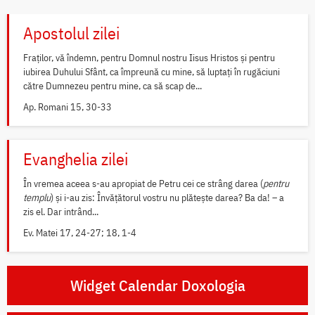
Apostolul zilei
Fraților, vă îndemn, pentru Domnul nostru Iisus Hristos și pentru
iubirea Duhului Sfânt, ca împreună cu mine, să luptați în rugăciuni
către Dumnezeu pentru mine, ca să scap de...
Ap. Romani 15, 30-33
Evanghelia zilei
În vremea aceea s-au apropiat de Petru cei ce strâng darea (
pentru
templu
) și i-au zis: Învățătorul vostru nu plătește darea? Ba da! – a
zis el. Dar intrând...
Ev. Matei 17, 24-27; 18, 1-4
Widget Calendar Doxologia