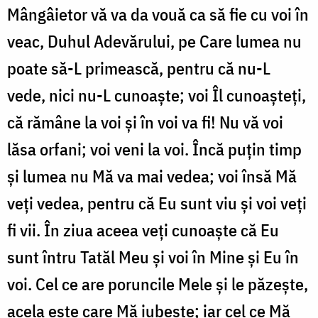
Mângâietor vă va da vouă ca să fie cu voi în
veac, Duhul Adevărului, pe Care lumea nu
poate să-L primească, pentru că nu-L
vede, nici nu-L cunoaşte; voi Îl cunoaşteţi,
că rămâne la voi şi în voi va fi! Nu vă voi
lăsa orfani; voi veni la voi. Încă puţin timp
şi lumea nu Mă va mai vedea; voi însă Mă
veţi vedea, pentru că Eu sunt viu şi voi veţi
fi vii. În ziua aceea veţi cunoaşte că Eu
sunt întru Tatăl Meu şi voi în Mine şi Eu în
voi. Cel ce are poruncile Mele şi le păzeşte,
acela este care Mă iubeşte; iar cel ce Mă