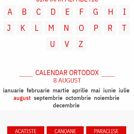
A
B
C
D
E
F
G
H
I
J
K
L
M
N
O
P
R
T
U
V
Z
CALENDAR ORTODOX
8 AUGUST
ianuarie
februarie
martie
aprilie
mai
iunie
iulie
august
septembrie
octombrie
noiembrie
decembrie
ACATISTE
CANOANE
PARACLISE