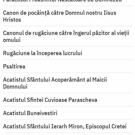
Canon de pocăință către Domnul nostru Iisus
Hristos
Canonul de rugăciune către îngerul păzitor al vieții
omului
Rugăciune la începerea lucrului
Psaltirea
Acatistul Sfântului Acoperământ al Maicii
Domnului
Acatistul Sfintei Cuvioase Parascheva
Acatistul Buneivestiri
Acatistul Sfântului Ierarh Miron, Episcopul Cretei