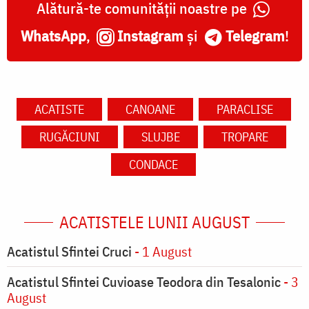
Alătură-te comunității noastre pe
WhatsApp
,
Instagram
și
Telegram
!
ACATISTE
CANOANE
PARACLISE
RUGĂCIUNI
SLUJBE
TROPARE
CONDACE
ACATISTELE LUNII AUGUST
Acatistul Sfintei Cruci
- 1 August
Acatistul Sfintei Cuvioase Teodora din Tesalonic
- 3
August