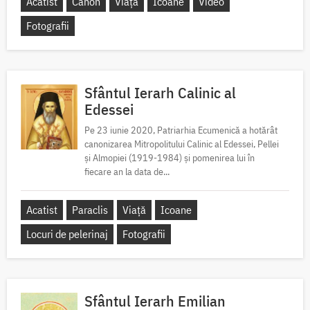
Acatist
Canon
Viață
Icoane
Video
Fotografii
Sfântul Ierarh Calinic al
Edessei
Pe 23 iunie 2020, Patriarhia Ecumenică a hotărât
canonizarea Mitropolitului Calinic al Edessei, Pellei
și Almopiei (1919-1984) și pomenirea lui în
fiecare an la data de...
Acatist
Paraclis
Viață
Icoane
Locuri de pelerinaj
Fotografii
Sfântul Ierarh Emilian