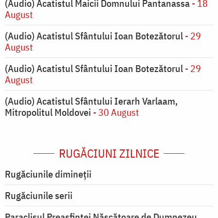
(Audio) Acatistul Maicii Domnului Pantanassa
- 18
August
(Audio) Acatistul Sfântului Ioan Botezătorul
- 29
August
(Audio) Acatistul Sfântului Ioan Botezătorul
- 29
August
(Audio) Acatistul Sfântului Ierarh Varlaam,
Mitropolitul Moldovei
- 30 August
RUGĂCIUNI ZILNICE
Rugăciunile dimineții
Rugăciunile serii
Paraclisul Preasfintei Născătoare de Dumnezeu