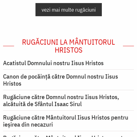
vezi mai multe rugăciuni
RUGĂCIUNI LA MÂNTUITORUL
HRISTOS
Acatistul Domnului nostru Iisus Hristos
Canon de pocăință către Domnul nostru Iisus
Hristos
Rugăciune către Domnul nostru Iisus Hristos,
alcătuită de Sfântul Isaac Sirul
Rugăciune către Mântuitorul Iisus Hristos pentru
ieşirea din necazuri