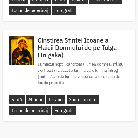
Locuri de pelerinaj
Fotografii
Cinstirea Sfintei Icoane a
Maicii Domnului de pe Tolga
(Tolgska)
La miezul nopții, când toată lumea dormea, sfântul
s-a trezit și a văzut o lumină care lumina întreg
ținutul. Aceasta lumină venea de la o coloană de
foc de pe celălalt...
Viață
Minuni
Icoane
Sfinte moaște
Locuri de pelerinaj
Fotografii