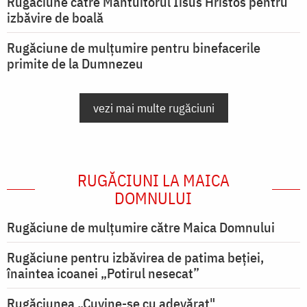
Rugăciune către Mântuitorul Iisus Hristos pentru
izbăvire de boală
Rugăciune de mulțumire pentru binefacerile
primite de la Dumnezeu
vezi mai multe rugăciuni
RUGĂCIUNI LA MAICA
DOMNULUI
Rugăciune de mulţumire către Maica Domnului
Rugăciune pentru izbăvirea de patima beției,
înaintea icoanei „Potirul nesecat”
Rugăciunea „Cuvine-se cu adevărat"