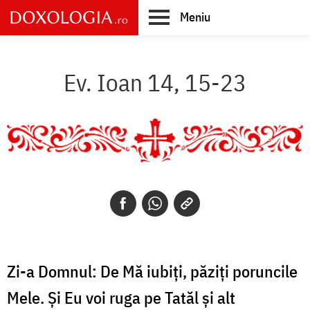
Skip
Meniu
to
main
Main
content
navigation
Ev. Ioan 14, 15-23
Zi-a Domnul: De Mă iubiţi, păziţi poruncile
Mele. Şi Eu voi ruga pe Tatăl şi alt