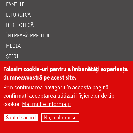
FAMILIE
LITURGICĂ
BIBLIOTECĂ
ÎNTREABĂ PREOTUL
MEDIA
ȘTIRI
HRAMUL SFINTEI CUVIOASE PARASCHEVA
Folosim cookie-uri pentru a îmbunătăți experiența
dumneavoastră pe acest site.
Prin continuarea navigării în această pagină
AUTORI
confirmați acceptarea utilizării fișierelor de tip
PĂRINȚI DUHOVNICEȘTI
cookie.
Mai multe informații
MAICI CU VIAȚĂ DUHOVNICEASCĂ
Sunt de acord
Nu, mulțumesc
TEMATICĂ
SINAXAR ALFABETIC