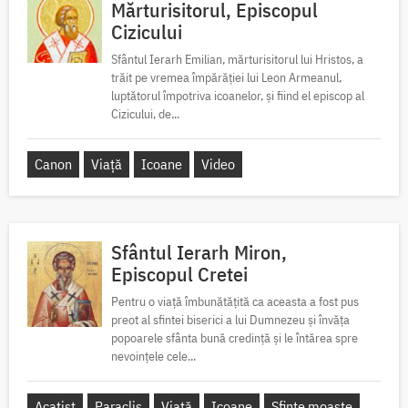
Mărturisitorul, Episcopul
Cizicului
Sfântul Ierarh Emilian, mărturisitorul lui Hristos, a
trăit pe vremea împărăției lui Leon Armeanul,
luptătorul împotriva icoanelor, și fiind el episcop al
Cizicului, de...
Canon
Viață
Icoane
Video
Sfântul Ierarh Miron,
Episcopul Cretei
Pentru o viață îmbunătățită ca aceasta a fost pus
preot al sfintei biserici a lui Dumnezeu și învăța
popoarele sfânta bună credință și le întărea spre
nevoințele cele...
Acatist
Paraclis
Viață
Icoane
Sfinte moaște