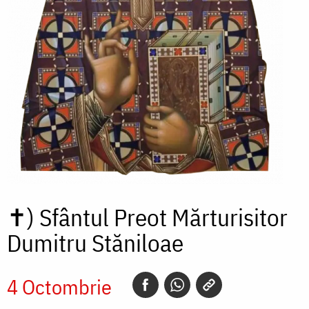
✝)
Sfântul Preot Mărturisitor
Dumitru Stăniloae
4 Octombrie