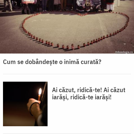
Cum se dobândește o inimă curată?
Ai căzut, ridică-te! Ai căzut
iarăși, ridică-te iarăși!