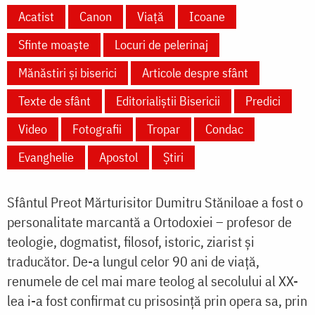
Acatist
Canon
Viață
Icoane
Sfinte moaște
Locuri de pelerinaj
Mănăstiri și biserici
Articole despre sfânt
Texte de sfânt
Editorialiștii Bisericii
Predici
Video
Fotografii
Tropar
Condac
Evanghelie
Apostol
Știri
Sfântul Preot Mărturisitor Dumitru Stăniloae a fost o
personalitate marcantă a Ortodoxiei – profesor de
teologie, dogmatist, filosof, istoric, ziarist şi
traducător. De-a lungul celor 90 ani de viață,
renumele de cel mai mare teolog al secolului al XX-
lea i-a fost confirmat cu prisosință prin opera sa, prin