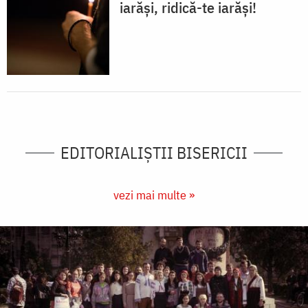
iarăși, ridică-te iarăși!
EDITORIALIȘTII BISERICII
vezi mai multe »