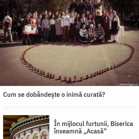
Cum se dobândește o inimă curată?
În mijlocul furtunii, Biserica
înseamnă „Acasă”