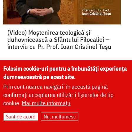
(Video) Moștenirea teologică și
duhovnicească a Sfântului Filocaliei –
interviu cu Pr. Prof. Ioan Cristinel Teşu
Folosim cookie-uri pentru a îmbunătăți experiența
dumneavoastră pe acest site.
Prin continuarea navigării în această pagină
confirmați acceptarea utilizării fișierelor de tip
cookie.
Mai multe informații
Sunt de acord
Nu, mulțumesc