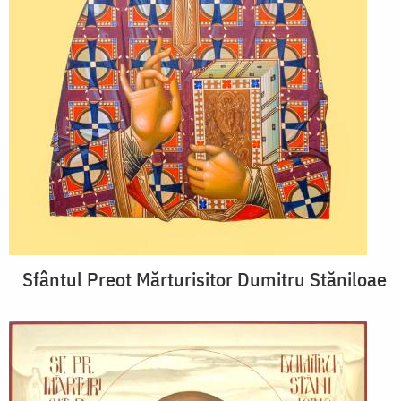
Sfântul Preot Mărturisitor Dumitru Stăniloae