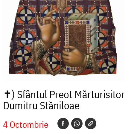
✝)
Sfântul Preot Mărturisitor
Dumitru Stăniloae
4 Octombrie