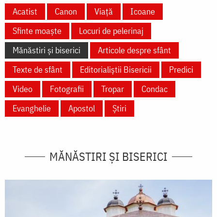
Acatist
Canon
Viață
Icoane
Sfinte moaște
Locuri de pelerinaj
Mănăstiri și biserici
Articole despre sfânt
Texte de sfânt
Editorialiștii Bisericii
Predici
Video
Fotografii
Tropar
Condac
Evanghelie
Apostol
Știri
MĂNĂSTIRI ȘI BISERICI