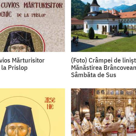
vios Mărturisitor
(Foto) Crâmpei de linișt
 la Prislop
Mănăstirea Brâncovea
Sâmbăta de Sus