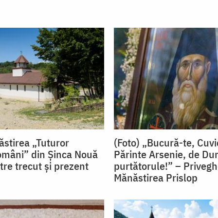
ăstirea „Tuturor
(Foto) „Bucură-te, Cuv
Români” din Șinca Nouă
Părinte Arsenie, de D
tre trecut și prezent
purtătorule!” – Privegh
Mănăstirea Prislop