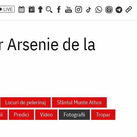
LIVE
07
r Arsenie de la
Locuri de pelerinaj
Sfântul Munte Athos
ii
Predici
Video
Fotografii
Tropar