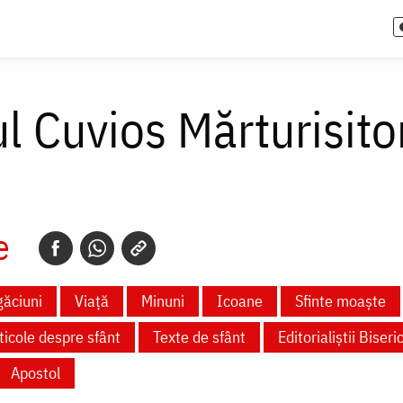
l Cuvios Mărturisito
e
ăciuni
Viață
Minuni
Icoane
Sfinte moaște
ticole despre sfânt
Texte de sfânt
Editorialiștii Biseric
Apostol