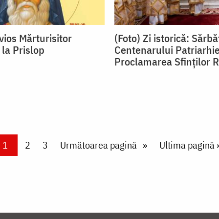
vios Mărturisitor
(Foto) Zi istorică: Sărb
 la Prislop
Centenarului Patriarhie
Proclamarea Sfinților 
Current page
1
Page
2
Page
3
Next page
Următoarea pagină
Last page
Ultima pagină 