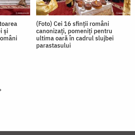
ătoarea
(Foto) Cei 16 sfinții români
i și
canonizați, pomeniți pentru
Români
ultima oară în cadrul slujbei
parastasului
»