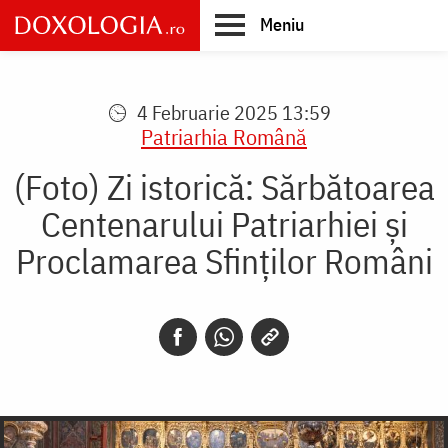
Skip
Meniu
to
main
Main
content
navigation
4 Februarie 2025 13:59
Patriarhia Română
(Foto) Zi istorică: Sărbătoarea
Centenarului Patriarhiei și
Proclamarea Sfinților Români