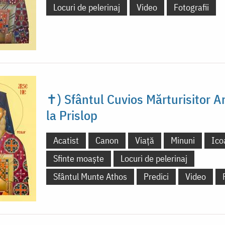
Locuri de pelerinaj
Video
Fotografii
✝) Sfântul Cuvios Mărturisitor A
la Prislop
Acatist
Canon
Viață
Minuni
Ico
Sfinte moaște
Locuri de pelerinaj
Sfântul Munte Athos
Predici
Video