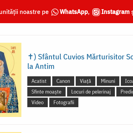
nității noastre pe
WhatsApp
,
Instagram
✝) Sfântul Cuvios Mărturisitor S
la Antim
Acatist
Canon
Viață
Minuni
Ico
Sfinte moaște
Locuri de pelerinaj
Predi
Video
Fotografii