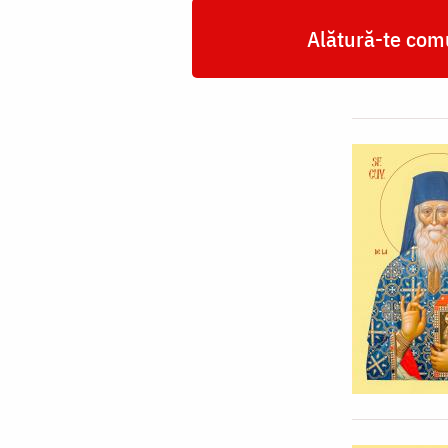
Alătură-te comu