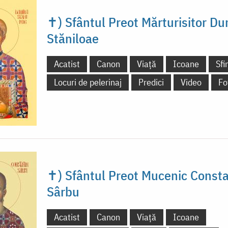
✝) Sfântul Preot Mărturisitor Du
Stăniloae
Acatist
Canon
Viață
Icoane
Sfi
Locuri de pelerinaj
Predici
Video
Fo
✝) Sfântul Preot Mucenic Consta
Sârbu
Acatist
Canon
Viață
Icoane