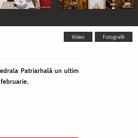
Video
Fotografii
tedrala Patriarhală un ultim
 februarie.