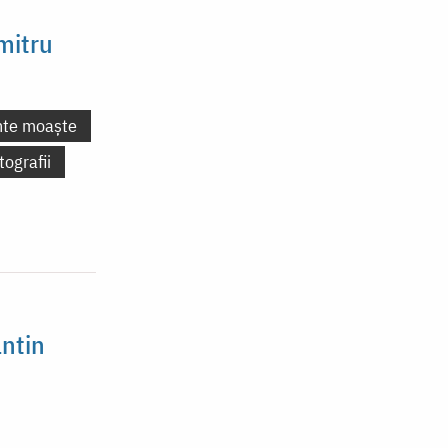
mitru
nte moaște
tografii
ntin