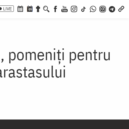
LIVE
09
i, pomeniți pentru
arastasului