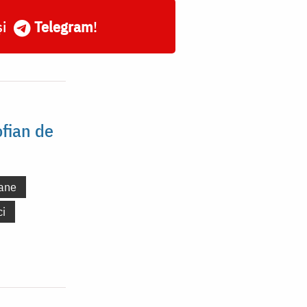
și
Telegram
!
ofian de
ane
ci