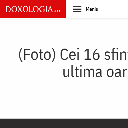
Skip
Meniu
to
main
Main
content
navigation
(Foto) Cei 16 sfi
ultima oar