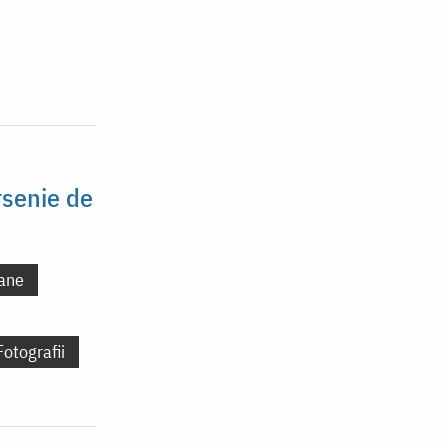
rsenie de
ane
Fotografii