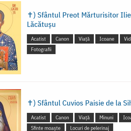
✝) Sfântul Preot Mărturisitor Ilie
Lăcătușu
Acatist
Canon
Viață
Icoane
Vi
Fotografii
✝) Sfântul Cuvios Paisie de la Si
Acatist
Canon
Viață
Minuni
Ico
Sfinte moaște
Locuri de pelerinaj