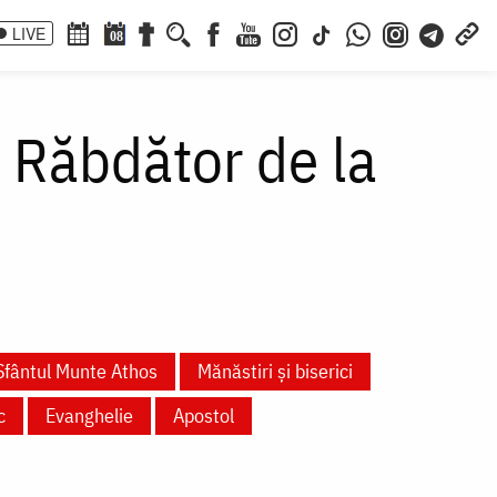
LIVE
08
l Răbdător de la
Sfântul Munte Athos
Mănăstiri și biserici
c
Evanghelie
Apostol