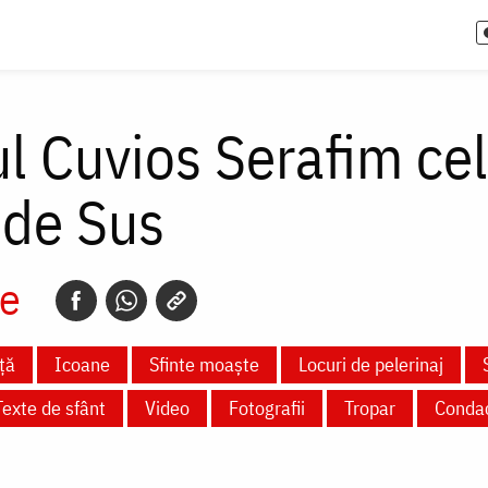
ul Cuvios Serafim ce
de Sus
e
ță
Icoane
Sfinte moaște
Locuri de pelerinaj
Texte de sfânt
Video
Fotografii
Tropar
Conda