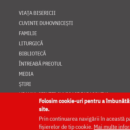
VIAȚA BISERICII
CUVINTE DUHOVNICEȘTI
FAMILIE
LITURGICĂ
BIBLIOTECĂ
ÎNTREABĂ PREOTUL
MEDIA
ȘTIRI
HRAMUL SFINTEI CUVIOASE PARASCHEVA
Folosim cookie-uri pentru a îmbunăt
site.
Prin continuarea navigării în această p
fișierelor de tip cookie.
Mai multe infor
Site dezvolt