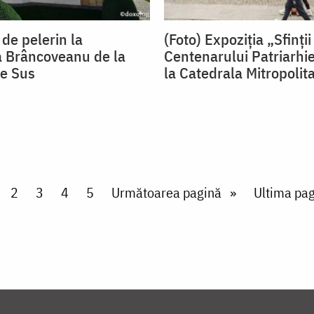
 de pelerin la
(Foto) Expoziția „Sfinți
 Brâncoveanu de la
Centenarului Patriarhi
e Sus
la Catedrala Mitropolita
rent page
Page
2
Page
3
Page
4
Page
5
Next page
Următoarea pagină
Last page
Ultima pag