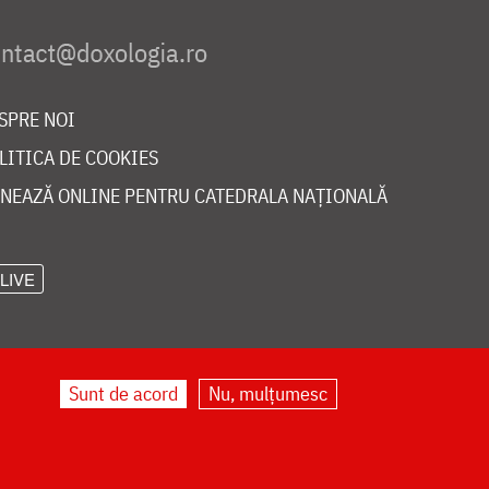
SPRE NOI
LITICA DE COOKIES
NEAZĂ ONLINE PENTRU CATEDRALA NAȚIONALĂ
LIVE
Sunt de acord
Nu, mulțumesc
©
doxologia.ro