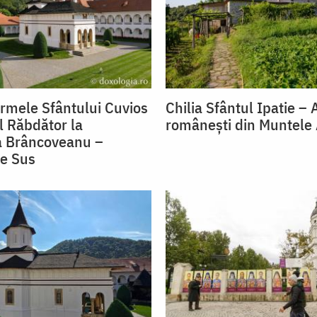
urmele Sfântului Cuvios
Chilia Sfântul Ipatie –
l Răbdător la
românești din Muntele
a Brâncoveanu –
e Sus