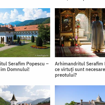
tul Serafim Popescu –
Arhimandritul Serafim
im Domnului!
ce virtuți sunt necesar
preotului?