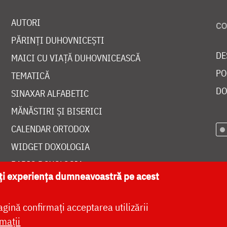
AUTORI
PĂRINȚI DUHOVNICEȘTI
DE
MAICI CU VIAȚĂ DUHOVNICEASCĂ
PO
TEMATICĂ
DO
SINAXAR ALFABETIC
MĂNĂSTIRI ȘI BISERICI
CALENDAR ORTODOX
WIDGET DOXOLOGIA
RADIO DOXOLOGIA
ăți experiența dumneavoastră pe acest
agină confirmați acceptarea utilizării
mații
at de
DOXOLOGIA MEDIA
, Arhiepiscopia Iașilor | 