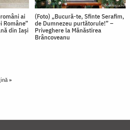
i români ai
(Foto) „Bucură-te, Sfinte Serafim,
ei Române”
de Dumnezeu purtătorule!” –
nă din Iași
Priveghere la Mănăstirea
Brâncoveanu
ină »