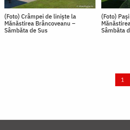
(Foto) Crâmpei de liniște la
(Foto) Pași
Mănăstirea Brâncoveanu –
Mănăstirea
Sâmbăta de Sus
Sâmbăta d
Paginare
Cur
1