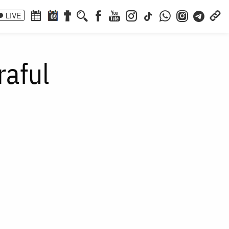
LIVE
09
raful