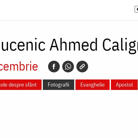
Mucenic Ahmed Calig
cembrie
cole despre sfânt
Fotografii
Evanghelie
Apostol