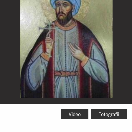
Sfântul
Mucenic
Video
Fotografii
Ahmed