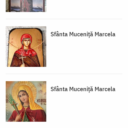
Sfânta Muceniță Marcela
Sfânta Muceniță Marcela