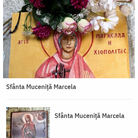
Sfânta Muceniță Marcela
Sfânta Muceniță Marcela