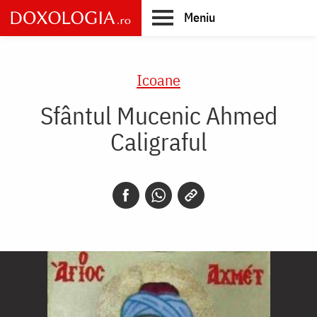
Skip
Meniu
to
main
Main
content
navigation
Icoane
Sfântul Mucenic Ahmed
Caligraful