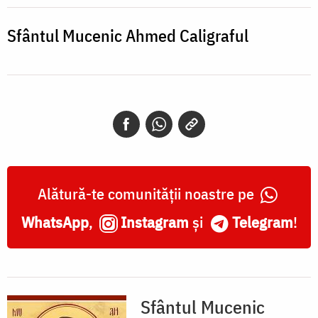
Caligraful
Sfântul Mucenic Ahmed Caligraful
Alătură-te comunității noastre pe
WhatsApp
,
Instagram
și
Telegram
!
Sfântul Mucenic