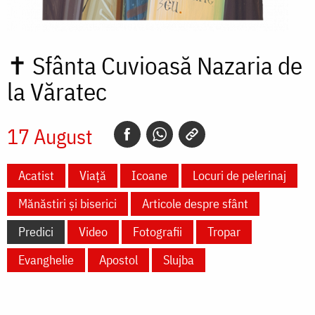
✝
Sfânta Cuvioasă Nazaria de
la Văratec
17 August
Acatist
Viață
Icoane
Locuri de pelerinaj
Mănăstiri și biserici
Articole despre sfânt
Predici
Video
Fotografii
Tropar
Evanghelie
Apostol
Slujba