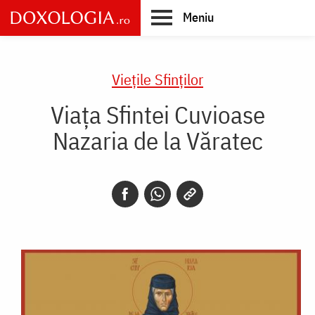
Skip
Meniu
to
main
Main
content
navigation
Vieţile Sfinţilor
Viața Sfintei Cuvioase
Nazaria de la Văratec