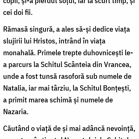
copii, și-a pierdut soțul, iar la scurt timp, și
cei doi fii.
Rămasă singură, a ales să-și dedice viața
slujirii lui Hristos, intrând în viața
monahală. Primele trepte duhovnicești le-
a parcurs la Schitul Scânteia din Vrancea,
unde a fost tunsă rasoforă sub numele de
Natalia, iar mai târziu, la Schitul Bonţeşti,
a primit marea schimă și numele de
Nazaria.
Căutând o viață de și mai adâncă nevoință,