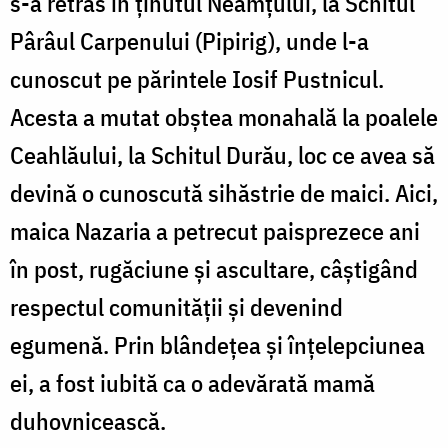
s-a retras în ținutul Neamțului, la Schitul
Pârâul Carpenului (Pipirig), unde l-a
cunoscut pe părintele Iosif Pustnicul.
Acesta a mutat obștea monahală la poalele
Ceahlăului, la Schitul Durău, loc ce avea să
devină o cunoscută sihăstrie de maici. Aici,
maica Nazaria a petrecut paisprezece ani
în post, rugăciune și ascultare, câștigând
respectul comunității și devenind
egumenă. Prin blândețea și înțelepciunea
ei, a fost iubită ca o adevărată mamă
duhovnicească.