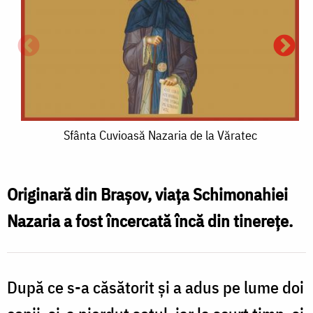
Sfânta
Sfânta Cuvioasă Nazaria de la Văratec
S
Cuvioasă
Nazaria
N
Originară din Brașov, viața Schimonahiei
de
Nazaria a fost încercată încă din tinerețe.
la
l
Văratec
După ce s-a căsătorit și a adus pe lume doi