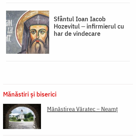
Sfântul Ioan Iacob
Hozevitul ‒ infirmierul cu
har de vindecare
Mănăstiri și biserici
Mănăstirea Văratec – Neamț