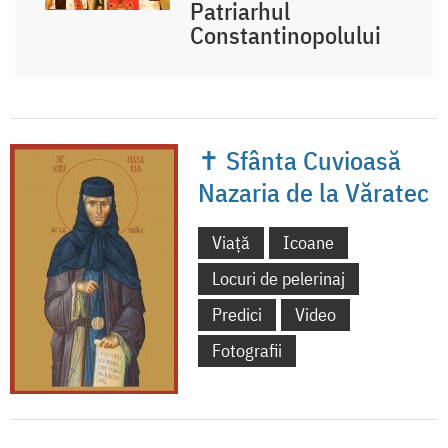
Patriarhul
Constantinopolului
✝ Sfânta Cuvioasă
Nazaria de la Văratec
Viață
Icoane
Locuri de pelerinaj
Predici
Video
Fotografii