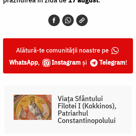
Alătură-te comunității noastre pe
WhatsApp
,
Instagram
și
Telegram
!
Viața Sfântului
Filotei I (Kokkinos),
Patriarhul
Constantinopolului