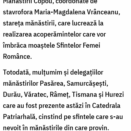
Mănăstirii Copou, coordonate de
stavrofora Maria-Magdalena Vrânceanu,
stareța mănăstirii, care lucrează la
realizarea acoperămintelor care vor
îmbrăca moaștele Sfintelor Femei
Românce.
Totodată, mulțumim și delegațiilor
mănăstirilor Pasărea, Samurcășești,
Durău, Văratec, Râmeț, Tismana și Hurezi
care au fost prezente astăzi în Catedrala
Patriarhală, cinstind pe sfintele care s-au
nevoit în mănăstirile din care provin.