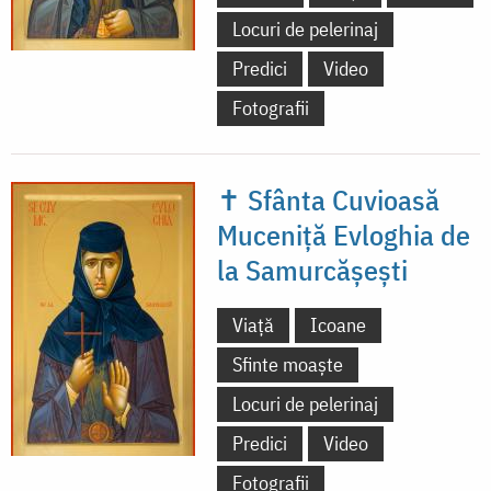
Locuri de pelerinaj
Predici
Video
Fotografii
✝ Sfânta Cuvioasă
Muceniță Evloghia de
la Samurcășești
Viață
Icoane
Sfinte moaște
Locuri de pelerinaj
Predici
Video
Fotografii