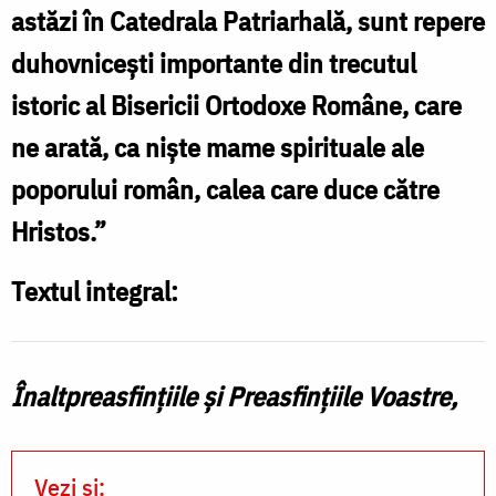
astăzi în Catedrala Patriarhală, sunt repere
/
duhovnicești importante din trecutul
Foto:
istoric al Bisericii Ortodoxe Române, care
ziarullumina.ro
ne arată, ca niște mame spirituale ale
poporului român, calea care duce către
Hristos.”
Textul integral:
Înaltpreasfințiile
și Preasfințiile Voastre,
Vezi și: