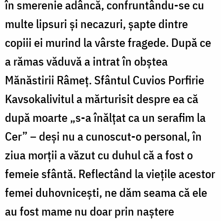
în smerenie adâncă, confruntându-se cu
multe lipsuri și necazuri, șapte dintre
copiii ei murind la vârste fragede. După ce
a rămas văduvă a intrat în obștea
Mănăstirii Râmeț. Sfântul Cuvios Porfirie
Kavsokalivitul a mărturisit despre ea că
după moarte „s-a înălțat ca un serafim la
Cer” – deși nu a cunoscut-o personal, în
ziua morții a văzut cu duhul că a fost o
femeie sfântă. Reflectând la viețile acestor
femei duhovnicești, ne dăm seama că ele
au fost mame nu doar prin naștere