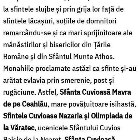
la sfintele slujbe și prin grija lor față de
sfintele lăcașuri, soțiile de domnitori
remarcându-se și ca mari sprijinitoare ale
mănăstirilor și bisericilor din Țările
Române și din Sfântul Munte Athos.
Monahiile proclamate astăzi ca sfinte și-au
arătat evlavia prin smerenie, post și
rugăciune. Astfel,
Sfânta Cuvioasă Mavra
de pe Ceahlău
, mare povățuitoare isihastă,
Sfintele Cuvioase Nazaria și Olimpiada de
la Văratec
, ucenicele Sfântului Cuvios
Paisie de la Neamț,
Sfânta Cuvioasă