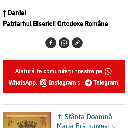
† Daniel
Patriarhul Bisericii Ortodoxe Române
Alătură-te comunității noastre pe
WhatsApp
,
Instagram
și
Telegram
!
✝ Sfânta Doamnă
Maria Brâncoveanu