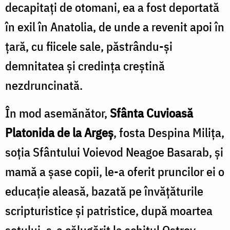
decapitați de otomani, ea a fost deportată
în exil în Anatolia, de unde a revenit apoi în
țară, cu fiicele sale, păstrându-și
demnitatea și credința creștină
nezdruncinată.
În mod asemănător,
Sfânta Cuvioasă
Platonida de la Argeș
, fosta Despina Milița,
soția Sfântului Voievod Neagoe Basarab, și
mamă a șase copii, le-a oferit pruncilor ei o
educație aleasă, bazată pe învățăturile
scripturistice și patristice, după moartea
soțului, s-a călugărit la schitul Ostrov,