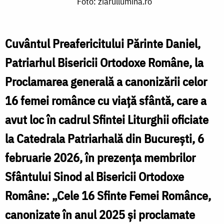
Foto: ziarullumina.ro
Daniel
la
Cuvântul Preafericitului Părinte Daniel,
Proclamarea
Patriarhul Bisericii Ortodoxe Române, la
generală
Proclamarea generală a canonizării celor
a
16 femei românce cu viață sfântă, care a
canonizării
avut loc în cadrul Sfintei Liturghii oficiate
celor
16
la Catedrala Patriarhală din București, 6
femei
februarie 2026, în prezența membrilor
românce
Sfântului Sinod al Bisericii Ortodoxe
cu
Române: „Cele 16 Sfinte Femei Românce,
viață
canonizate în anul 2025 și proclamate
sfântă