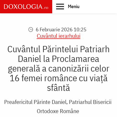
Skip
Meniu
to
main
Main
content
navigation
6 Februarie 2026 10:25
Cuvântul ierarhului
Cuvântul Părintelui Patriarh
Daniel la Proclamarea
generală a canonizării celor
16 femei românce cu viață
sfântă
Preafericitul Părinte Daniel, Patriarhul Bisericii
Ortodoxe Române