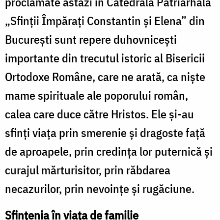
proclamate astăzi în Catedrala Patriarhală
„Sfinții Împărați Constantin și Elena” din
București sunt repere duhovnicești
importante din trecutul istoric al Bisericii
Ortodoxe Române, care ne arată, ca niște
mame spirituale ale poporului român,
calea care duce către Hristos. Ele și-au
sfinți viața prin smerenie și dragoste față
de aproapele, prin credința lor puternică și
curajul mărturisitor, prin răbdarea
necazurilor, prin nevoințe și rugăciune.
Sfințenia în viața de familie