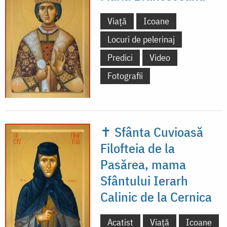
Viață
Icoane
Locuri de pelerinaj
Predici
Video
Fotografii
✝ Sfânta Cuvioasă
Filofteia de la
Pasărea, mama
Sfântului Ierarh
Calinic de la Cernica
Acatist
Viață
Icoane