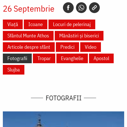
26 Septembrie
Viață
Icoane
Locuri de pelerinaj
Sfântul Munte Athos
Mănăstiri și biserici
Articole despre sfânt
Predici
Video
Fotografii
Tropar
Evanghelie
Apostol
Slujba
FOTOGRAFII