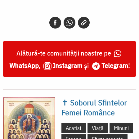
Alătură-te comunității noastre pe
WhatsApp
,
Instagram
și
Telegram
!
✝ Soborul Sfintelor
Femei Românce
Acatist
Viață
Minuni