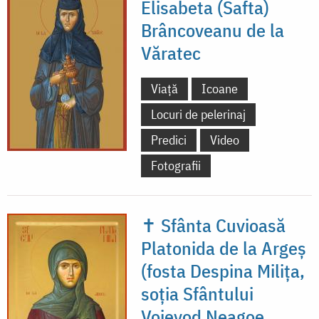
Elisabeta (Safta)
Brâncoveanu de la
Văratec
Viață
Icoane
Locuri de pelerinaj
Predici
Video
Fotografii
✝ Sfânta Cuvioasă
Platonida de la Argeș
(fosta Despina Milița,
soția Sfântului
Voievod Neagoe