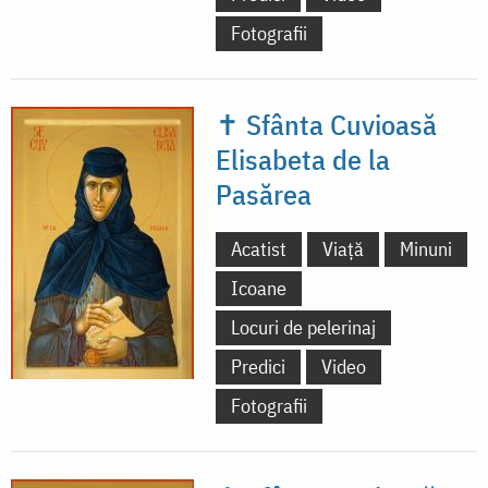
Fotografii
✝ Sfânta Cuvioasă
Elisabeta de la
Pasărea
Acatist
Viață
Minuni
Icoane
Locuri de pelerinaj
Predici
Video
Fotografii