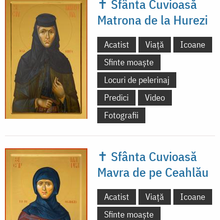
✝ Sfânta Cuvioasă
Matrona de la Hurezi
Acatist
Viață
Icoane
Sfinte moaște
Locuri de pelerinaj
Predici
Video
Fotografii
✝ Sfânta Cuvioasă
Mavra de pe Ceahlău
Acatist
Viață
Icoane
Sfinte moaște