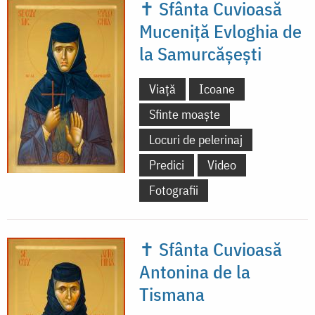
✝ Sfânta Cuvioasă
Muceniță Evloghia de
la Samurcășești
Viață
Icoane
Sfinte moaște
Locuri de pelerinaj
Predici
Video
Fotografii
✝ Sfânta Cuvioasă
Antonina de la
Tismana