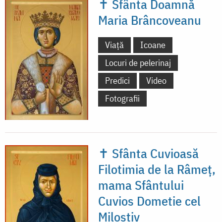
✝ Sfânta Doamnă
Maria Brâncoveanu
Viață
Icoane
Locuri de pelerinaj
Predici
Video
Fotografii
✝ Sfânta Cuvioasă
Filotimia de la Râmeț,
mama Sfântului
Cuvios Dometie cel
Milostiv