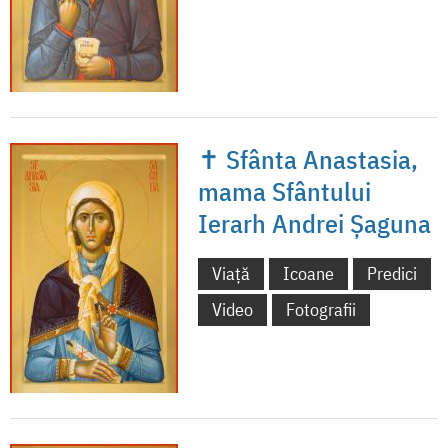
✝ Sfânta Anastasia,
mama Sfântului
Ierarh Andrei Șaguna
Viață
Icoane
Predici
Video
Fotografii