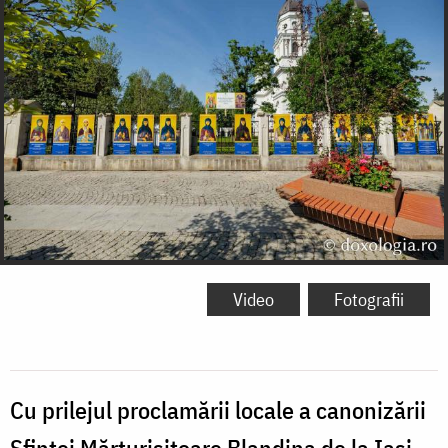
Video
Fotografii
Cu prilejul proclamării locale a canonizării
Sfintei Mărturisitoare Blandina de la Iași