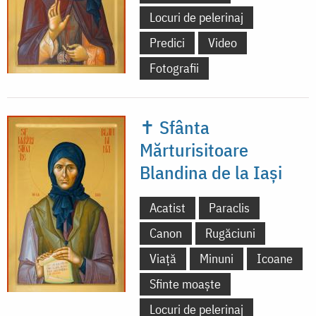
Locuri de pelerinaj
Predici
Video
Fotografii
✝ Sfânta
Mărturisitoare
Blandina de la Iași
Acatist
Paraclis
Canon
Rugăciuni
Viață
Minuni
Icoane
Sfinte moaște
Locuri de pelerinaj