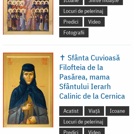
Icoane
Sfinte moaște
Locuri de pelerinaj
Predici
Video
Fotografii
✝ Sfânta Cuvioasă
Filofteia de la
Pasărea, mama
Sfântului Ierarh
Calinic de la Cernica
Acatist
Viață
Icoane
Locuri de pelerinaj
Predici
Video