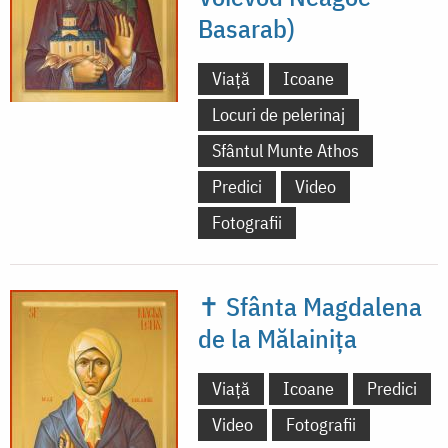
Basarab)
Viață
Icoane
Locuri de pelerinaj
Sfântul Munte Athos
Predici
Video
Fotografii
✝ Sfânta Magdalena
de la Mălainița
Viață
Icoane
Predici
Video
Fotografii