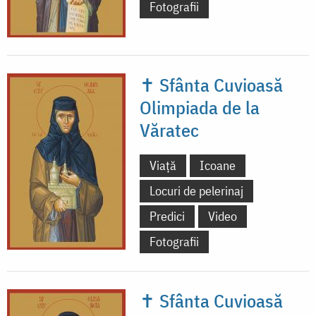
Fotografii
✝ Sfânta Cuvioasă
Olimpiada de la
Văratec
Viață
Icoane
Locuri de pelerinaj
Predici
Video
Fotografii
✝ Sfânta Cuvioasă