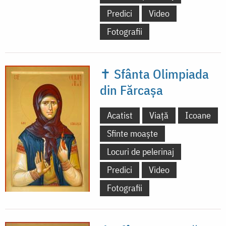
Predici
Video
Fotografii
✝ Sfânta Olimpiada
din Fărcașa
Acatist
Viață
Icoane
Sfinte moaște
Locuri de pelerinaj
Predici
Video
Fotografii