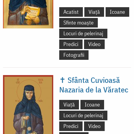
Acatist
Viață
Icoane
Sfinte moaște
Locuri de pelerinaj
Predici
Video
Fotografii
✝ Sfânta Cuvioasă
Nazaria de la Văratec
Viață
Icoane
Locuri de pelerinaj
Predici
Video