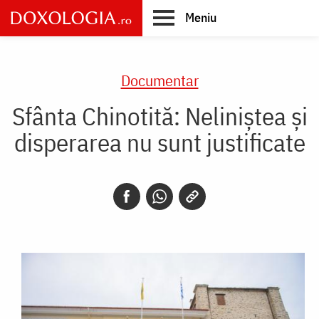
Skip
Meniu
to
main
Main
content
navigation
Documentar
Sfânta Chinotită: Neliniştea şi
disperarea nu sunt justificate