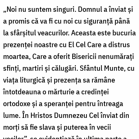
„Noi nu suntem singuri. Domnul a înviat şi
a promis că va fi cu noi cu siguranţă până
la sfârșitul veacurilor. Aceasta este bucuria
prezenței noastre cu El Cel Care a distrus
moartea, Care a oferit Bisericii nenumăraţi
sfinţi, martiri și călugări. Sfântul Munte, cu
viața liturgică și prezența sa rămâne
întotdeauna o mărturie a credinței
ortodoxe și a speranței pentru întreaga
lume. În Hristos Dumnezeu Cel înviat din
morți să fie slava și puterea în vecii
vecilor”, se evidenţiază în ultima parte a