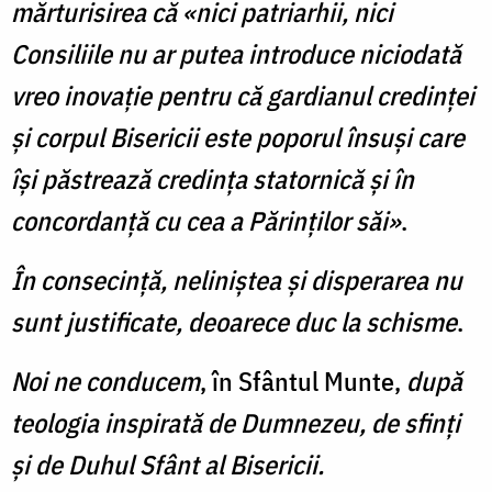
mărturisirea că «nici patriarhii, nici
Consiliile nu ar putea introduce niciodată
vreo inovaţie pentru că gardianul credinţei
şi corpul Bisericii este poporul însuşi care
îşi păstrează credinţa statornică şi în
concordanţă cu cea a Părinţilor săi»
.
În consecință, neliniștea și disperarea nu
sunt justificate, deoarece duc la schisme
.
Noi ne conducem
, în Sfântul Munte,
după
teologia inspirată de Dumnezeu, de sfinţi
şi de Duhul Sfânt al Bisericii.