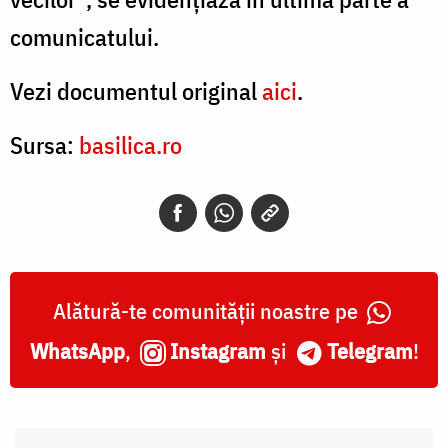
comunicatului.
Vezi documentul original
aici
.
Sursa:
basilica.ro
Alătură-te comunității noastre pe
WhatsApp
,
Instagram
și
Telegram
!