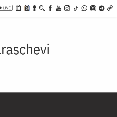
LIVE
09
araschevi