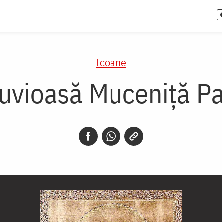
Icoane
uvioasă Muceniță P