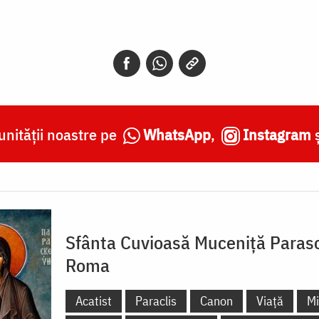
nității noastre pe
WhatsApp
,
Instagram
Sfânta Cuvioasă Muceniță Parasc
Roma
Acatist
Paraclis
Canon
Viață
Mi