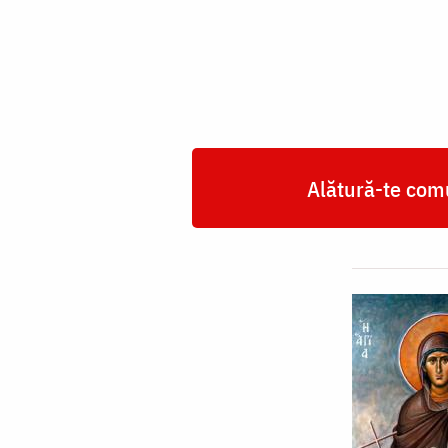
Muceniță
Paraschevi
Alătură-te comu