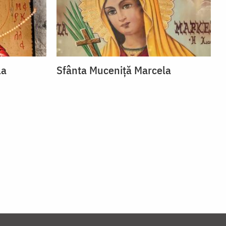
la
Sfânta Muceniță Marcela