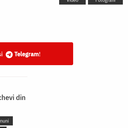
și
Telegram
!
hevi din
nuni