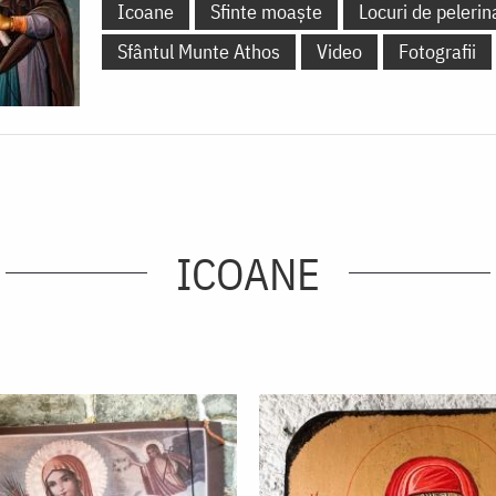
Icoane
Sfinte moaște
Locuri de pelerin
Sfântul Munte Athos
Video
Fotografii
ICOANE