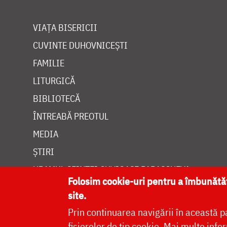
VIAȚA BISERICII
CUVINTE DUHOVNICEȘTI
FAMILIE
LITURGICĂ
BIBLIOTECĂ
ÎNTREABĂ PREOTUL
MEDIA
ȘTIRI
HRAMUL SFINTEI CUVIOASE PARASCHEVA
Folosim cookie-uri pentru a îmbunăt
site.
Prin continuarea navigării în această p
fișierelor de tip cookie.
Mai multe infor