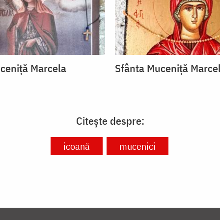
ceniță Marcela
Sfânta Muceniță Marce
Citește despre:
icoană
mucenici