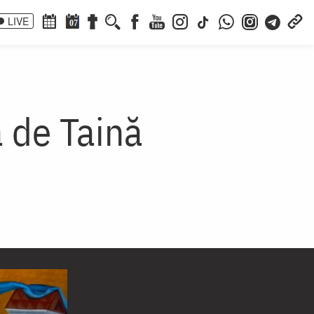
LIVE
07
a de Taină