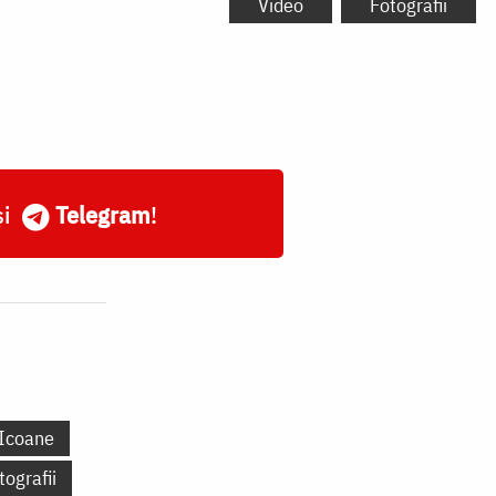
Video
Fotografii
și
Telegram
!
Icoane
tografii