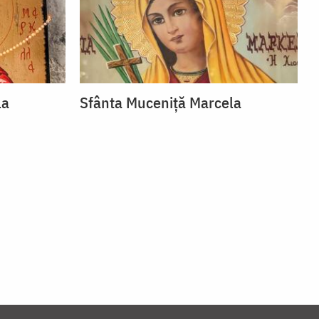
la
Sfânta Muceniță Marcela