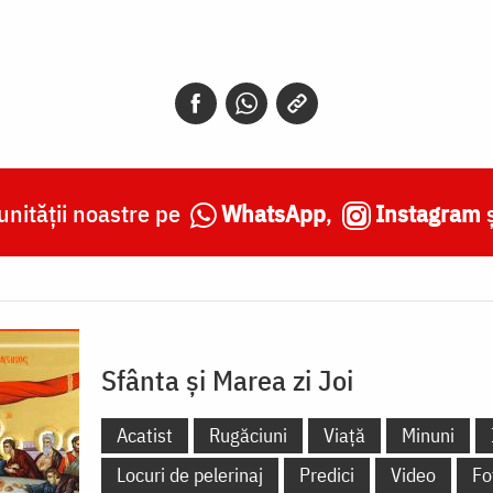
nității noastre pe
WhatsApp
,
Instagram
Sfânta și Marea zi Joi
Acatist
Rugăciuni
Viață
Minuni
Locuri de pelerinaj
Predici
Video
Fo