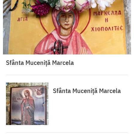
Sfânta Muceniță Marcela
Sfânta Muceniță Marcela