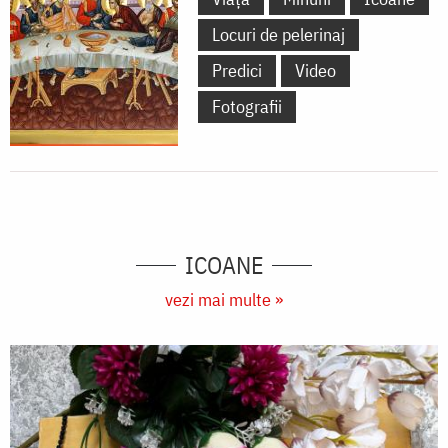
Locuri de pelerinaj
Predici
Video
Fotografii
ICOANE
vezi mai multe »