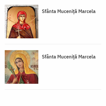
Sfânta Muceniță Marcela
Sfânta Muceniță Marcela