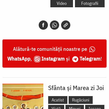
și
Video
Fotografii
Marea
Joi
-
Rugăciunea
Mântuitorului
Alătură-te comunității noastre pe
Iisus
WhatsApp
,
Instagram
și
Telegram
!
Hristos
din
Grădina
Sfânta și Marea zi Joi
Ghetsimani
Acatist
Rugăciuni
Viață
Minuni
Icoane