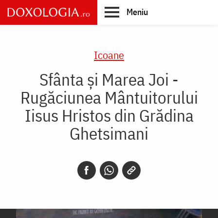
Skip
Meniu
to
main
Main
content
navigation
Icoane
Sfânta și Marea Joi -
Rugăciunea Mântuitorului
Iisus Hristos din Grădina
Ghetsimani