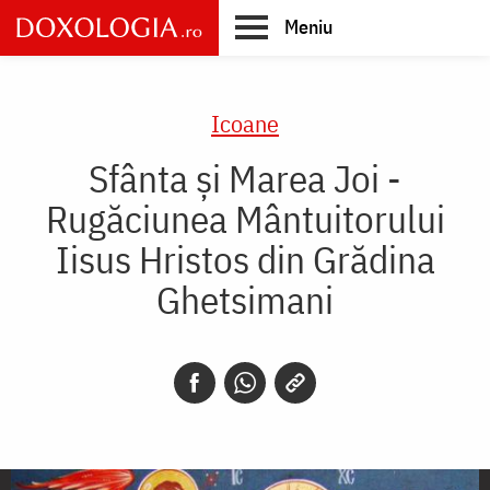
Skip
Meniu
to
main
Main
content
navigation
Icoane
Sfânta și Marea Joi -
Rugăciunea Mântuitorului
Iisus Hristos din Grădina
Ghetsimani