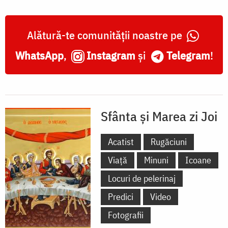
Rugăciunea
Mântuitorului
Alătură-te comunității noastre pe
Iisus
WhatsApp
,
Instagram
și
Telegram
!
Hristos
din
Grădina
Sfânta și Marea zi Joi
Ghetsimani
Acatist
Rugăciuni
Viață
Minuni
Icoane
Locuri de pelerinaj
Predici
Video
Fotografii