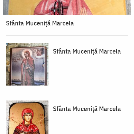
Sfânta Muceniță Marcela
Sfânta Muceniță Marcela
Sfânta Muceniță Marcela