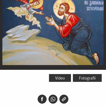
Sfânta
și
Video
Fotografii
Marea
Joi
-