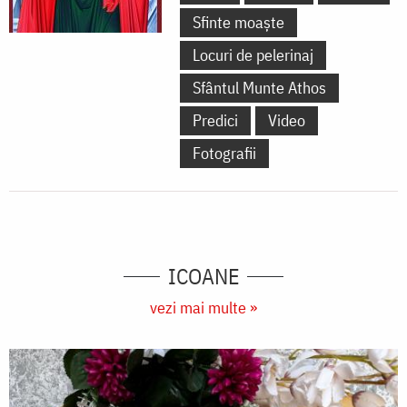
Sfinte moaște
Locuri de pelerinaj
Sfântul Munte Athos
Predici
Video
Fotografii
ICOANE
vezi mai multe »