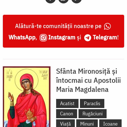
Alătură-te comunității noastre pe
WhatsApp
,
Instagram
și
Telegram
!
Sfânta Mironosiță și
întocmai cu Apostolii
Maria Magdalena
Acatist
Paraclis
Canon
Rugăciuni
Viață
Minuni
Icoane