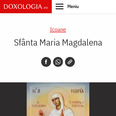
Skip
Meniu
to
main
Main
content
navigation
Icoane
Sfânta Maria Magdalena