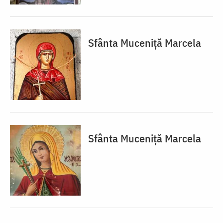
Sfânta Muceniță Marcela
Sfânta Muceniță Marcela