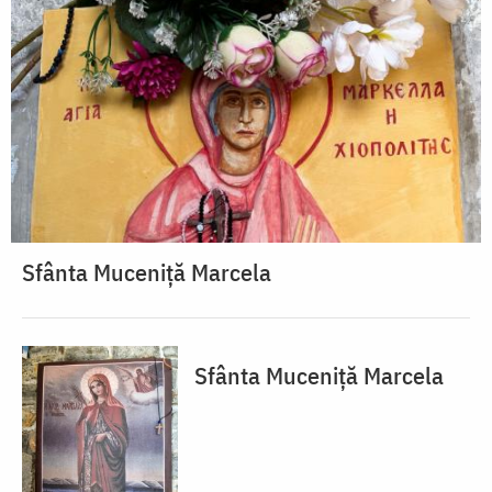
Sfânta Muceniță Marcela
Sfânta Muceniță Marcela