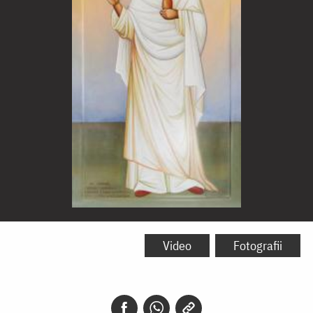
Sfânta
Maria
Video
Fotografii
Magdalena