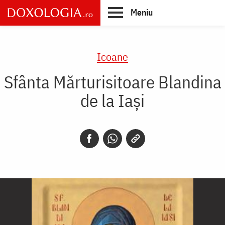
Skip
Meniu
to
main
Main
content
navigation
Icoane
Sfânta Mărturisitoare Blandina
de la Iași