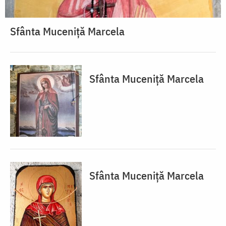
Sfânta Muceniță Marcela
Sfânta Muceniță Marcela
Sfânta Muceniță Marcela