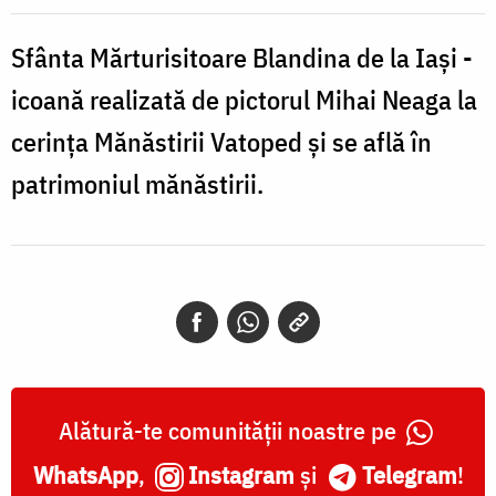
de
la
Sfânta Mărturisitoare Blandina de la Iași -
Iași
icoană realizată de pictorul Mihai Neaga la
cerința Mănăstirii Vatoped și se află în
patrimoniul mănăstirii.
Alătură-te comunității noastre pe
WhatsApp
,
Instagram
și
Telegram
!