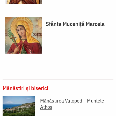
Sfânta Muceniță Marcela
Mănăstiri și biserici
Mănăstirea Vatoped – Muntele
Athos