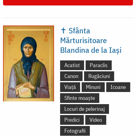
✝ Sfânta
Mărturisitoare
Blandina de la Iași
Acatist
Paraclis
Canon
Rugăciuni
Viață
Minuni
Icoane
Sfinte moaște
Locuri de pelerinaj
Predici
Video
Fotografii