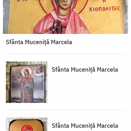
Sfânta Muceniță Marcela
Sfânta Muceniță Marcela
Sfânta Muceniță Marcela