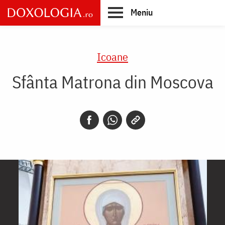
Skip
Meniu
to
main
Main
content
navigation
Icoane
Sfânta Matrona din Moscova