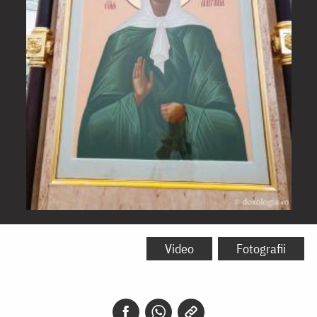
Sfânta
Matrona
Video
Fotografii
din
Moscova