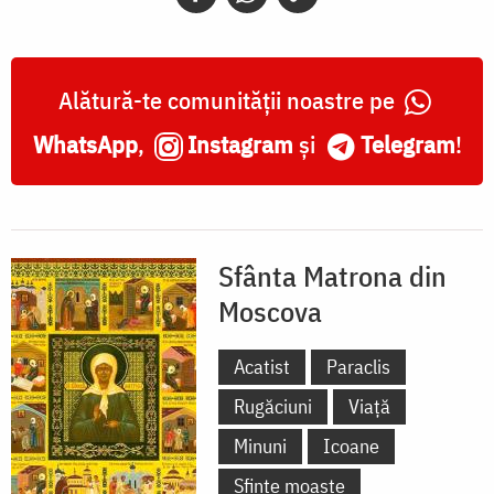
Alătură-te comunității noastre pe
WhatsApp
,
Instagram
și
Telegram
!
Sfânta Matrona din
Moscova
Acatist
Paraclis
Rugăciuni
Viață
Minuni
Icoane
Sfinte moaște